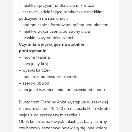
– miękka i przyjemna dla ciała mikrofaza
– szerokie, odciążające ramiączka z miękkim
podszyciem na ramionach
– anatomicznie uformowana taśma pod biustem
– miękkie wykończenia od strony ciała
– płaskie szwy na miseczkach
Czynniki wpływające na stabilne
podtrzymanie:
– mocna tkanina
– specjalny krój
– wysoki karczek
– mocno zabudowane miseczki
– szeroki obwód
-specjalne wzmocnienia i przeszycia od spodu
Biustonosz Clara by Anita występuje w szerokiej
rozmiarówce od 75-120 do miseczki H , a wkrótce
wejdzie do sprzedaży miseczka I .
Obok kolorów bazowych takich jak biały, czarny
czy beżowy sezonowo pojawiają się inne kolory