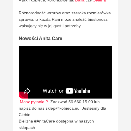
– jak i kobiece, koronkowe jak
Dalia
czy
Selena
Różnorodność wzorów oraz szeroka rozmiarówka
sprawia, iż każda Pani może znaleźć biustonosz
wpisujący się w jej gust i potrzeby.
Nowości Anita Care
Masz pytania ?
Zadzwoń 56 660 15 00 lub
napisz do nas sklep@kobieca.eu Jesteśmy dla
Ciebie.
Bielizna #AnitaCare dostępna w naszych
sklepach.