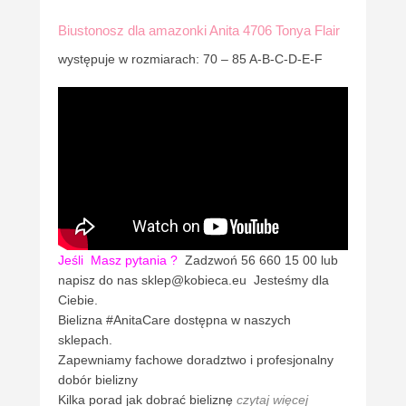
Biustonosz dla amazonki Anita 4706 Tonya Flair
występuje w rozmiarach: 70 – 85 A-B-C-D-E-F
Jeśli
Masz pytania ?
Zadzwoń 56 660 15 00 lub
napisz do nas sklep@kobieca.eu Jesteśmy dla
Ciebie.
Bielizna #AnitaCare dostępna w naszych
sklepach.
Zapewniamy fachowe doradztwo i profesjonalny
dobór bielizny
Kilka porad jak dobrać bieliznę
czytaj więcej