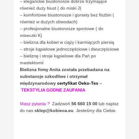
– eleganckie biustonosze dobrze trzymające
również duży biust ( do miski J)
– komfortowe biustonosze i gorsety bez fiszbin (
również w dużych obwodach)
– profesjonalne biustonosze sportowe ( do
miseczki K)
– bielizna dla kobiet w ciąży i karmiących piersią
– stroje kąpielowe jednoczęściowe i dwuczęściowe
– bieliznę i stroje kąpielowe dla Pań po
mastektomii
Bielizna firmy Anita
została przebadana na
substancje szkodliwe i otrzymał
międzynarodowy
certyfikat Oeko-Tex
–
TEKSTYLIA GODNE ZAUFANIA
Masz pytania
?
Zadzwoń
56 660 15 00
lub napisz
do nas
sklep@kobieca.eu
Jesteśmy dla Ciebie.