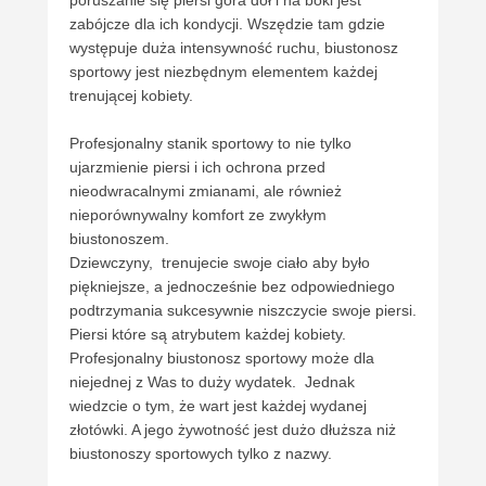
poruszanie się piersi góra dół i na boki jest
zabójcze dla ich kondycji. Wszędzie tam gdzie
występuje duża intensywność ruchu, biustonosz
sportowy jest niezbędnym elementem każdej
trenującej kobiety.
Profesjonalny stanik sportowy to nie tylko
ujarzmienie piersi i ich ochrona przed
nieodwracalnymi zmianami, ale również
nieporównywalny komfort ze zwykłym
biustonoszem.
Dziewczyny, trenujecie swoje ciało aby było
piękniejsze, a jednocześnie bez odpowiedniego
podtrzymania sukcesywnie niszczycie swoje piersi.
Piersi które są atrybutem każdej kobiety.
Profesjonalny biustonosz sportowy może dla
niejednej z Was to duży wydatek. Jednak
wiedzcie o tym, że wart jest każdej wydanej
złotówki. A jego żywotność jest dużo dłuższa niż
biustonoszy sportowych tylko z nazwy.