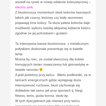
wszedł na rynek w nowej odsłonie kolorystycznej –
electric pink.
Z biustonosza momentum obok kolorów bazowych
takich jak czarny, beżowy czy biały sezonowo
pojawiają inne kolory. Ta duża paleta kolorów daje
możliwość wyboru każdej aktywnej kobiecie koloru
zgodnie ze jej potrzebami i gustem.
Ta intensywna barwa biustonosza z metalicznym
połyskiem doskonale prezentuje się w świetle
lamp.
Można by rzec, że został stworzony dla kobiet
trenujących taniec nowoczesny lub gimnastykę w
świetle neonów
A jeśli jesteśmy przy tańcu. Warto podkreślić, że w
tańcach energicznych gdzie występuję duża
intensywność ruchowa, biust zachowuje się
dokładnie tak samo jak przy sportach tj. biegi,
fitness, tenis, jazda konna, skoki itp.
W tych dyscyplinach jak również przy tańcu