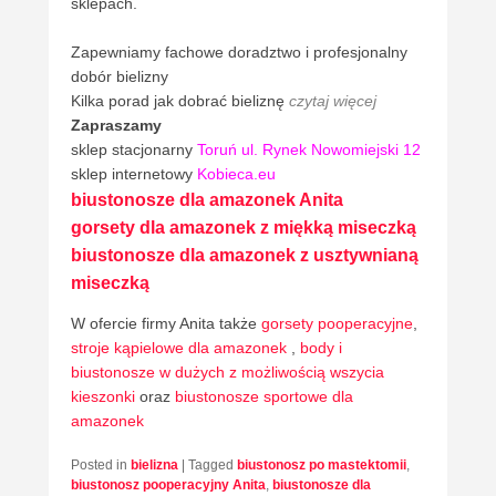
sklepach.
Zapewniamy fachowe doradztwo i profesjonalny
dobór bielizny
Kilka porad jak dobrać bieliznę
czytaj więcej
Zapraszamy
sklep stacjonarny
Toruń ul. Rynek Nowomiejski 12
sklep internetowy
Kobieca.eu
biustonosze dla amazonek Anita
gorsety dla amazonek z miękką miseczką
biustonosze dla amazonek z usztywnianą
miseczką
W ofercie firmy Anita także
gorsety pooperacyjne
,
stroje kąpielowe dla amazonek
,
body i
biustonosze w dużych z możliwością wszycia
kieszonki
oraz
biustonosze sportowe dla
amazonek
Posted in
bielizna
|
Tagged
biustonosz po mastektomii
,
biustonosz pooperacyjny Anita
,
biustonosze dla