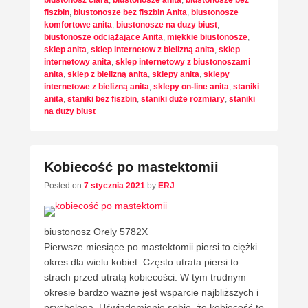
biustonosz clara
,
biustonosze anita
,
biustonosze bez
fiszbin
,
biustonosze bez fiszbin Anita
,
biustonosze
komfortowe anita
,
biustonosze na duzy biust
,
biustonosze odciążające Anita
,
miękkie biustonosze
,
sklep anita
,
sklep internetow z bielizną anita
,
sklep
internetowy anita
,
sklep internetowy z biustonoszami
anita
,
sklep z bielizną anita
,
sklepy anita
,
sklepy
internetowe z bielizną anita
,
sklepy on-line anita
,
staniki
anita
,
staniki bez fiszbin
,
staniki duże rozmiary
,
staniki
na duży biust
Kobiecość po mastektomii
Posted on
7 stycznia 2021
by
ERJ
biustonosz Orely 5782X
Pierwsze miesiące po mastektomii piersi to ciężki
okres dla wielu kobiet. Często utrata piersi to
strach przed utratą kobiecości. W tym trudnym
okresie bardzo ważne jest wsparcie najbliższych i
psychologa. Uświadomienie sobie, że kobiecość to