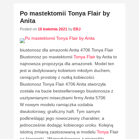
Po mastektomii Tonya Flair by
Anita
Posted on
16 kwietnia 2021
by
ERJ
biustonosz dla amazonki Anita 4706 Tonya Flair
Biustonosz po mastektomii
Tonya Flair
by Anita to
najnowsza propozycja dla amazonek. Model ten
jest w dedykowany kobietom młodym duchem,
ceniących prostotę z nutką kobiecości.
Biustonosz Tonya Flair 4706 Anita stworzyła
została na bazie bestsellerowego biustonosza z
usztywnianymi miseczkami firmy Anita 5706
W nowym modelu ramiączka ozdabia
dwukolorowy, graficzny haft. Tym samym
podkreślając jego nowoczesny charakter, a
jednocześnie dodając kobiecego uroku. Kolejną
istotną zmianą zastosowaną w modelu
Tonya
Flair
są kieszonki . Wyprodukowana z niezwykle