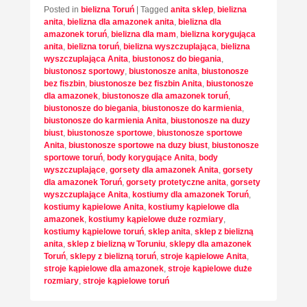
Posted in
bielizna Toruń
|
Tagged
anita sklep
,
bielizna
anita
,
bielizna dla amazonek anita
,
bielizna dla
amazonek toruń
,
bielizna dla mam
,
bielizna korygująca
anita
,
bielizna toruń
,
bielizna wyszczuplająca
,
bielizna
wyszczuplająca Anita
,
biustonosz do biegania
,
biustonosz sportowy
,
biustonosze anita
,
biustonosze
bez fiszbin
,
biustonosze bez fiszbin Anita
,
biustonosze
dla amazonek
,
biustonosze dla amazonek toruń
,
biustonosze do biegania
,
biustonosze do karmienia
,
biustonosze do karmienia Anita
,
biustonosze na duzy
biust
,
biustonosze sportowe
,
biustonosze sportowe
Anita
,
biustonosze sportowe na duzy biust
,
biustonosze
sportowe toruń
,
body korygujące Anita
,
body
wyszczuplające
,
gorsety dla amazonek Anita
,
gorsety
dla amazonek Toruń
,
gorsety protetyczne anita
,
gorsety
wyszczuplające Anita
,
kostiumy dla amazonek Toruń
,
kostiumy kąpielowe Anita
,
kostiumy kąpielowe dla
amazonek
,
kostiumy kąpielowe duże rozmiary
,
kostiumy kąpielowe toruń
,
sklep anita
,
sklep z bielizną
anita
,
sklep z bielizną w Toruniu
,
sklepy dla amazonek
Toruń
,
sklepy z bielizną toruń
,
stroje kąpielowe Anita
,
stroje kąpielowe dla amazonek
,
stroje kąpielowe duże
rozmiary
,
stroje kąpielowe toruń