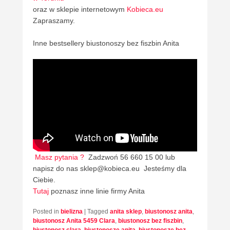
oraz w sklepie internetowym
Kobieca.eu
Zapraszamy.
Inne bestsellery biustonoszy bez fiszbin Anita
Masz pytania ?
Zadzwoń 56 660 15 00 lub
napisz do nas sklep@kobieca.eu Jesteśmy dla
Ciebie.
Tutaj
poznasz inne linie firmy Anita
Posted in
bielizna
|
Tagged
anita sklep
,
biustonosz anita
,
biustonosz Anita 5459 Clara
,
biustonosz bez fiszbin
,