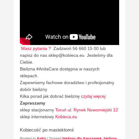
Masz pytania ?
Zadzwoń 56 660 15 00 lub
napisz do nas sklep@kobieca.eu Jesteśmy dla
Ciebie.
Bielizna #AnitaCare dostępna w naszych
sklepach.
Zapewniamy fachowe doradztwo i profesjonalny
dobór bielizny
Kilka porad jak dobrać bieliznę
czytaj więcej
Zapraszamy
sklep stacjonarny
Toruń ul. Rynek Nowomiejski 12
sklep internetowy
Kobieca.eu
Kobiecość po mastektomii
Posted in
Anita
|
Tagged
bielizna dla Amazonek
,
bielizna