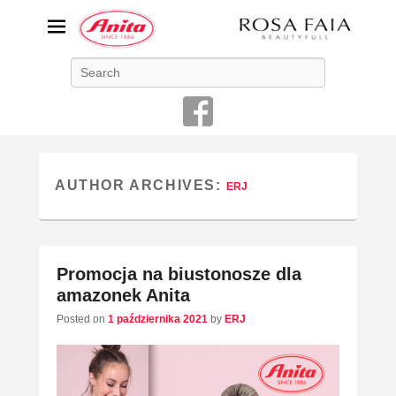
ANITA-unikalna bielizna
Search
damska
Niemiecka firma Anita jest od 1886 roku producentem bielizny
damskiej o najwyższej jakości
AUTHOR ARCHIVES:
ERJ
Promocja na biustonosze dla
amazonek Anita
Posted on
1 października 2021
by
ERJ