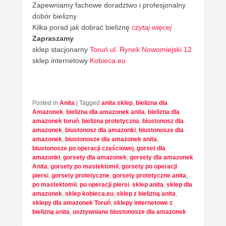
Zapewniamy fachowe doradztwo i profesjonalny
dobór bielizny
Kilka porad jak dobrać bieliznę
czytaj więcej
Zapraszamy
sklep stacjonarny
Toruń ul. Rynek Nowomiejski 12
sklep internetowy
Kobieca.eu
Posted in
Anita
|
Tagged
anita sklep
,
bielizna dla
Amazonek
,
bielizna dla amazonek anita
,
bielizna dla
amazonek toruń
,
bielizna protetyczna
,
biustonosz dla
amazonek
,
biustonosz dla amazonki
,
biustonosze dla
amazonek
,
biustonosze dla amazonek anita
,
biustonosze po operacji częściowej
,
gorset dla
amazonki
,
gorsety dla amazonek
,
gorsety dla amazonek
Anita
,
gorsety po mastektomii
,
gorsety po operacji
piersi
,
gorsety protetyczne
,
gorsety protetyczne anita
,
po mastektomii
,
po operacji piersi
,
sklep anita
,
sklep dla
amazonek
,
sklep kobieca.eu
,
sklep z bielizną anita
,
sklepy dla amazonek Toruń
,
sklepy internetowe z
bielizną anita
,
usztywniane biustonosze dla amazonek