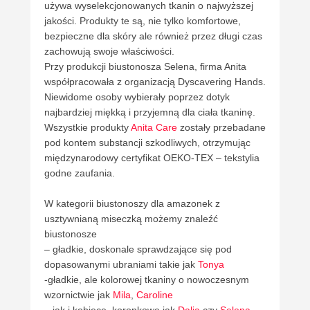
używa wyselekcjonowanych tkanin o najwyższej
jakości. Produkty te są, nie tylko komfortowe,
bezpieczne dla skóry ale również przez długi czas
zachowują swoje właściwości.
Przy produkcji biustonosza Selena, firma Anita
współpracowała z organizacją Dyscavering Hands.
Niewidome osoby wybierały poprzez dotyk
najbardziej miękką i przyjemną dla ciała tkaninę.
Wszystkie produkty
Anita Care
zostały przebadane
pod kontem substancji szkodliwych, otrzymując
międzynarodowy certyfikat OEKO-TEX – tekstylia
godne zaufania.
W kategorii biustonoszy dla amazonek z
usztywnianą miseczką możemy znaleźć
biustonosze
– gładkie, doskonale sprawdzające się pod
dopasowanymi ubraniami takie jak
Tonya
-gładkie, ale kolorowej tkaniny o nowoczesnym
wzornictwie jak
Mila
,
Caroline