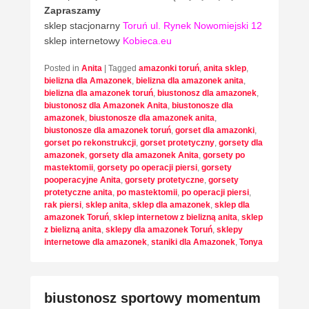
Zapraszamy
sklep stacjonarny
Toruń ul. Rynek Nowomiejski 12
sklep internetowy
Kobieca.eu
Posted in
Anita
|
Tagged
amazonki toruń
,
anita sklep
,
bielizna dla Amazonek
,
bielizna dla amazonek anita
,
bielizna dla amazonek toruń
,
biustonosz dla amazonek
,
biustonosz dla Amazonek Anita
,
biustonosze dla
amazonek
,
biustonosze dla amazonek anita
,
biustonosze dla amazonek toruń
,
gorset dla amazonki
,
gorset po rekonstrukcji
,
gorset protetyczny
,
gorsety dla
amazonek
,
gorsety dla amazonek Anita
,
gorsety po
mastektomii
,
gorsety po operacji piersi
,
gorsety
pooperacyjne Anita
,
gorsety protetyczne
,
gorsety
protetyczne anita
,
po mastektomii
,
po operacji piersi
,
rak piersi
,
sklep anita
,
sklep dla amazonek
,
sklep dla
amazonek Toruń
,
sklep internetow z bielizną anita
,
sklep
z bielizną anita
,
sklepy dla amazonek Toruń
,
sklepy
internetowe dla amazonek
,
staniki dla Amazonek
,
Tonya
biustonosz sportowy momentum