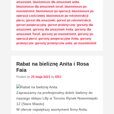
amazonek
,
biustonosze dla amazonek anita
,
biustonosze dla amazonek toruń
,
biustonosze po
mastektomii
,
biustonosze po operacji
,
biustonosze po
operacji częściowej
,
biustonosze po rekonstrukcji
piersi
,
gorset dla amazonki
,
gorset po rekonstrukcji
,
gorset pooperacyjny
,
gorset protetyczny
,
gorsety dla
amazonek
,
gorsety dla amazonek Anita
,
gorsety dla
amazonek Toruń
,
gorsety po mastektomii
,
gorsety po
operacji piersi
,
gorsety pooperacyjne Anita
,
gorsety
protetyczne
,
gorsety protetyczne anita
,
po mastektomii
Rabat na bieliznę Anita i Rosa
Faia
Posted on
25 maja 2021
by
ERJ
Zapraszamy na profesjonalny dobór bielizny do
naszego sklepu Lilly w Toruniu Rynek Nowomiejski
12 (Stare Miasto)
W ofercie największy asortyment firmy Anita: