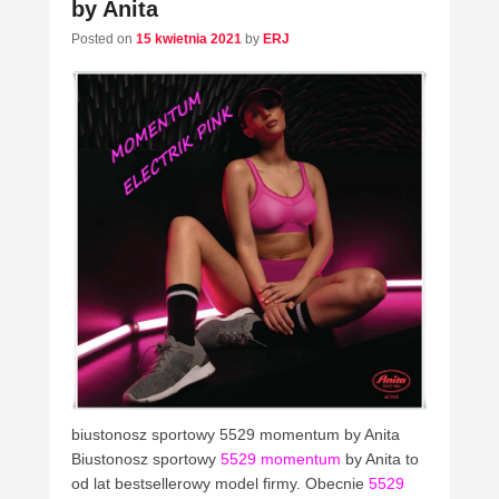
by Anita
Posted on
15 kwietnia 2021
by
ERJ
biustonosz sportowy 5529 momentum by Anita
Biustonosz sportowy
5529 momentum
by Anita to
od lat bestsellerowy model firmy. Obecnie
5529