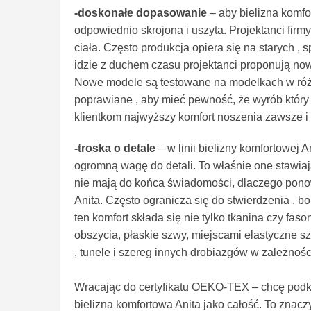
-doskonałe dopasowanie
– aby bielizna komf
odpowiednio skrojona i uszyta. Projektanci fir
ciała. Często produkcja opiera się na starych ,
idzie z duchem czasu projektanci proponują no
Nowe modele są testowane na modelkach w różny
poprawiane , aby mieć pewność, że wyrób który tr
klientkom najwyższy komfort noszenia zawsze i
-troska o detale
– w linii bielizny komfortowej An
ogromną wagę do detali. To właśnie one stawiają
nie mają do końca świadomości, dlaczego ponow
Anita. Często ogranicza się do stwierdzenia , 
ten komfort składa się nie tylko tkanina czy fas
obszycia, płaskie szwy, miejscami elastyczne s
, tunele i szereg innych drobiazgów w zależnośc
Wracając do certyfikatu OEKO-TEX – chcę podkreśl
bielizna komfortowa Anita jako całość. To znaczy,