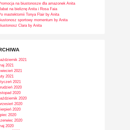
Promocja na biustonosze dla amazonek Anita
abat na bieliznę Anita i Rosa Faia
o mastektomii Tonya Flair by Anita
biustonosz sportowy momentum by Anita
iustonosz Clara by Anita
RCHIWA
październik 2021
maj 2021
kwiecień 2021
uty 2021
styczeń 2021
grudzień 2020
istopad 2020
październik 2020
wrzesień 2020
ierpień 2020
ipiec 2020
czerwiec 2020
maj 2020