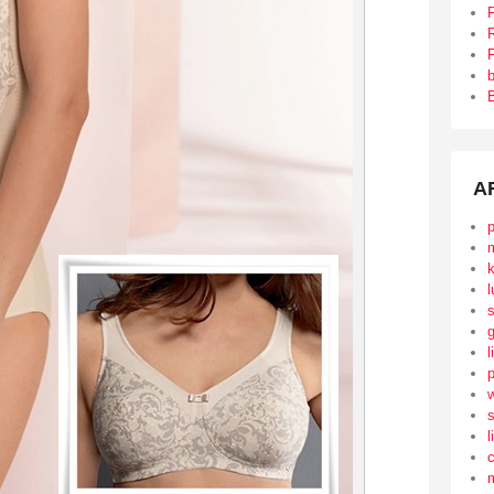
R
P
B
A
l
l
s
l