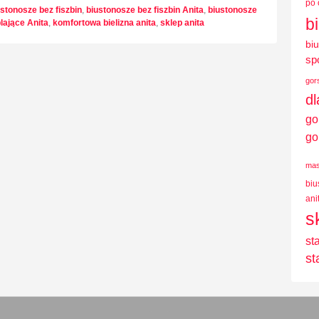
po 
ustonosze bez fiszbin
,
biustonosze bez fiszbin Anita
,
biustonosze
b
lające Anita
,
komfortowa bielizna anita
,
sklep anita
bi
sp
gor
d
go
go
mas
biu
ani
s
st
st