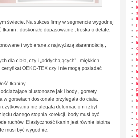
l
l
łym świecie. Na sukces firmy w segmencie wygodnej
ć tkanin , doskonałe dopasowanie , troska o detale.
s
l
jonowane i wybierane z najwyższą starannością ,
h dla ciała, czyli „oddychających” , miękkich i
 certyfikat OEKO-TEX czyli nie mogą posiadać
l
l
łość tkaniny.
odciążające biustonosze jak i body , gorsety
l
a w gorsetach doskonale przylegała do ciała,
 użytkowaniu nie ulegała deformacjom i zbyt
nięciu danego stopnia korekcji, body musi być
ę ruchów. Elastyczność tkanin jest równie istotna
 ale musi być wygodnie.
l