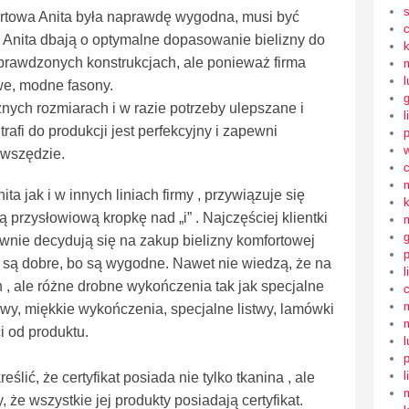
ortowa Anita była naprawdę wygodna, musi być
my Anita dbają o optymalne dopasowanie bielizny do
 sprawdzonych konstrukcjach, ale ponieważ firma
l
we, modne fasony.
ch rozmiarach i w razie potrzeby ulepszane i
l
afi do produkcji jest perfekcyjny i zapewni
 wszędzie.
ita jak i w innych liniach firmy , przywiązuje się
 przysłowiową kropkę nad „i” . Najczęściej klientki
nie decydują się na zakup bielizny komfortowej
bo są dobre, bo są wygodne. Nawet nie wiedzą, że na
l
on , ale różne drobne wykończenia tak jak specjalne
zwy, miękkie wykończenia, specjalne listwy, lamówki
i od produktu.
l
l
ić, że certyfikat posiada nie tylko tkanina , ale
 że wszystkie jej produkty posiadają certyfikat.