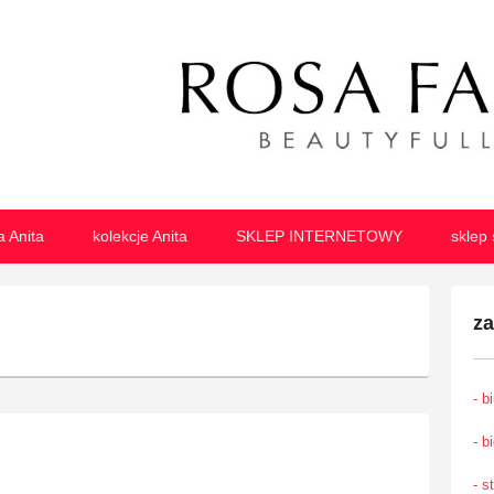
izna damska
lizny damskiej o najwyższej jakości
a Anita
kolekcje Anita
SKLEP INTERNETOWY
sklep 
z
- b
- b
- s