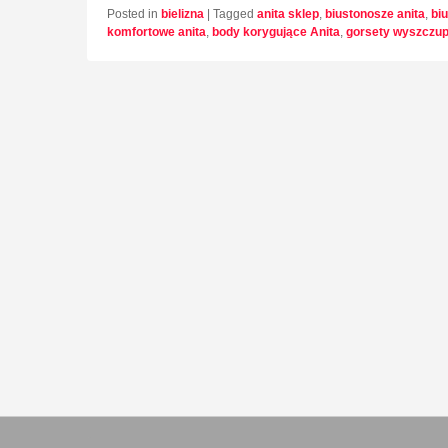
Posted in
bielizna
|
Tagged
anita sklep
,
biustonosze anita
,
bi
komfortowe anita
,
body korygujące Anita
,
gorsety wyszczup