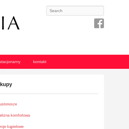
Search
stacjonarny
kontakt
akupy
iustonosze
ielizna komfortowa
troje kąpielowe