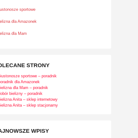
iustonosze sportowe
ielizna dla Amazonek
ielizna dla Mam
OLECANE STRONY
biustonosze sportowe – poradnik
poradnik dla Amazonek
ielizna dla Mam – poradnik
obór bielizny – poradnik
ielizna Anita – sklep internetowy
ielizna Anita – sklep stacjonarny
AJNOWSZE WPISY