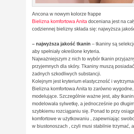
Ancona w nowym kolorze frappe
Bielizna komfortowa Anita
doceniana jest na ca
codziennej bielizny składa się: najwyższa jakoś
– najwyższa jakość tkanin
– tkaniny są selekc
aby spełniały określone kryteria.
Najważniejszym z nich to wybór tkanin przyjaznyc
przyjemnych dla skóry. Tkaniny muszą posiadać
żadnych szkodliwych substancji.
Kolejnym jest kryterium elastyczność i wytrzyma
Bielizna komfortowa Anita to zarówno wygodne, 
modelujące. Szczególnie ważne jest, aby tkanin
modelowała sylwetkę, a jednocześnie po długim
szybkiemu rozciąganiu się. Ponad to przy osiąg
komfortowe w użytkowaniu , zapewniając swobod
w biustonoszach , czyli musi stabilnie trzymać,