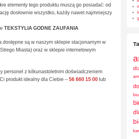
tkie elementy tego produktu muszą go posiadać: od
l
gulację dosłownie wszystko, każdy nawet najmniejszy
ie
TEKSTYLIA GODNE ZAUFANIA
ita dostępne są w naszym sklepie stacjonarnym w
Ta
 Strego Miasta) oraz w sklepie internetowym
a
dl
y personel z kilkunastoletnim doświadczeniem
am
i produkt idealny dla Ciebie –
56 660 15 00
lub
do
bi
b
dl
b
ka