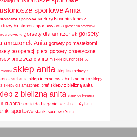
biustonosze sportowe
operacji
iustonosze sportowe Anita
biustonosz
ustonosze sportowe na duzy biust
ortowy
biustonosz sportowy anita
gorset dla amazonki
gorsety
gorsety dla amazonek
set protetyczny
la amazonek Anita
gorsety po mastektomii
rsety po operacji piersi
gorsety protetyczne
rsety protetyczne anita
miękkie biustonosze
po
sklep anita
sklep internetowy z
tektomii
sklep internetow z bielizną anita
stonoszami anita
sklepy
sklepy z bielizną anita
ta
sklepy dla amazonek Toruń
klep z bielizną anita
stanik do biegania
aniki anita
staniki do biegania
staniki na duży biust
aniki sportowe
staniki sportowe Anita