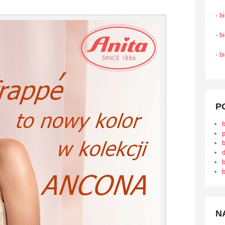
- b
- b
- b
P
b
d
b
b
N