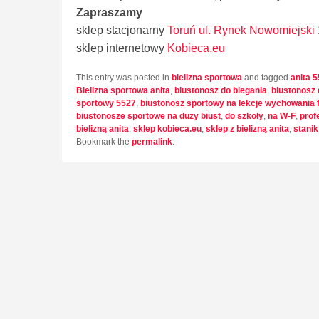
Zapraszamy
sklep stacjonarny
Toruń ul. Rynek Nowomiejski
sklep internetowy
Kobieca.eu
This entry was posted in
bielizna sportowa
and tagged
anita 
Bielizna sportowa anita
,
biustonosz do biegania
,
biustonosz
sportowy 5527
,
biustonosz sportowy na lekcje wychowania 
biustonosze sportowe na duzy biust
,
do szkoły
,
na W-F
,
prof
bielizną anita
,
sklep kobieca.eu
,
sklep z bielizną anita
,
stani
Bookmark the
permalink
.