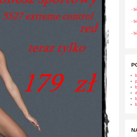
- b
- b
- b
P
b
d
b
b
N