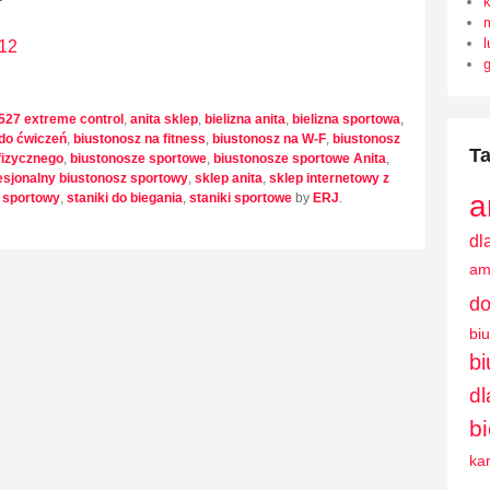
l
 12
5527 extreme control
,
anita sklep
,
bielizna anita
,
bielizna sportowa
,
 do ćwiczeń
,
biustonosz na fitness
,
biustonosz na W-F
,
biustonosz
Ta
fizycznego
,
biustonosze sportowe
,
biustonosze sportowe Anita
,
esjonalny biustonosz sportowy
,
sklep anita
,
sklep internetowy z
a
k sportowy
,
staniki do biegania
,
staniki sportowe
by
ERJ
.
dl
am
do
bi
b
dl
b
ka