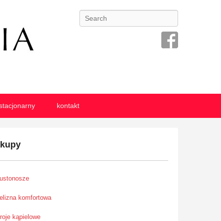
Search
stacjonarny
kontakt
akupy
iustonosze
ielizna komfortowa
troje kąpielowe