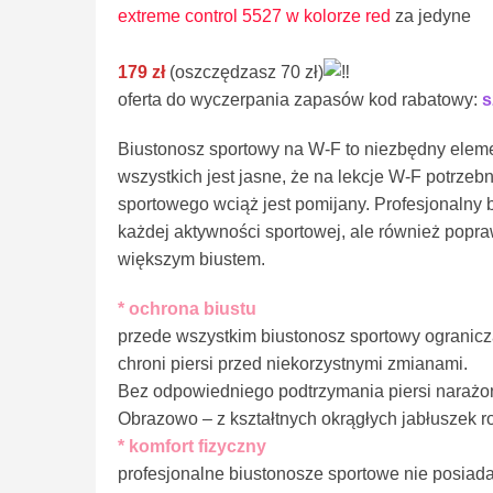
extreme control 5527 w kolorze red
za jedyne
179 zł
(oszczędzasz 70 zł)
oferta do wyczerpania zapasów kod rabatowy:
s
Biustonosz sportowy na W-F to niezbędny elemen
wszystkich jest jasne, że na lekcje W-F potrzeb
sportowego wciąż jest pomijany. Profesjonalny b
każdej aktywności sportowej, ale również popra
większym biustem.
* ochrona biustu
przede wszystkim biustonosz sportowy ogranicza
chroni piersi przed niekorzystnymi zmianami.
Bez odpowiedniego podtrzymania piersi narażone
Obrazowo – z kształtnych okrągłych jabłuszek rob
* komfort fizyczny
profesjonalne biustonosze sportowe nie posiadaj