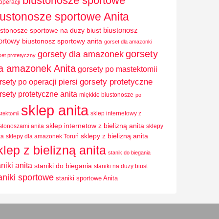
biustonosze sportowe
operacji
iustonosze sportowe Anita
biustonosz
ustonosze sportowe na duzy biust
ortowy
biustonosz sportowy anita
gorset dla amazonki
gorsety
gorsety dla amazonek
set protetyczny
la amazonek Anita
gorsety po mastektomii
rsety po operacji piersi
gorsety protetyczne
rsety protetyczne anita
miękkie biustonosze
po
sklep anita
sklep internetowy z
tektomii
sklep internetow z bielizną anita
stonoszami anita
sklepy
sklepy z bielizną anita
ta
sklepy dla amazonek Toruń
klep z bielizną anita
stanik do biegania
aniki anita
staniki do biegania
staniki na duży biust
aniki sportowe
staniki sportowe Anita