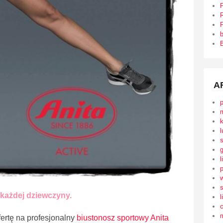
R
P
B
A
l
l
s
 każdej dziewczyny.
l
ertę na profesjonalny
biustonosz sportowy Anita