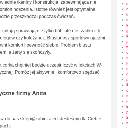
iednie tkaniny i konstrukcja, zapewniająca nie
omfort noszenia. Istotne również jest optymalne
ędzie przeszkadzał podczas ćwiczeń.
l
akują sprawiają nie tylko ból , ale nie rzadko ich
l
 kolegów czy koleżanek. Biustonosz sportowy ujarzmi
wni komfort i pewność siebie. Problem biustu
em, a żarty się skończyły.
córka chętniej będzie uczestniczyć w lekcjach W-
zycznej. Pomóż jej aktywnie i komfortowo spędzać
l
yczne firmy Anita
l
l
sz do nas sklep@kobieca.eu Jesteśmy dla Ciebie.
epach.