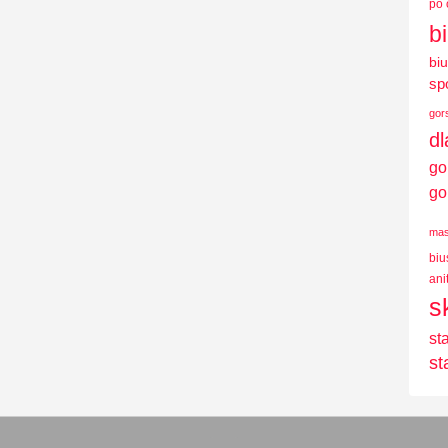
po 
b
bi
sp
gor
d
go
go
mas
biu
ani
s
st
st