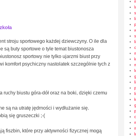
l
l
zkoła
s
t stroju sportowego każdej dziewczyny. O ile dla
l
ne są buty sportowe o tyle temat biustonosza
iustonosz sportowy nie tylko ujarzmi biust przy
wi komfort psychiczny nastolatek szczególnie tych z
l
l
 ruchy biustu góra-dół oraz na boki, dzięki czemu
l
 są na utratę jędrności i wydłużanie się.
ią się gruszeczki ;-(
ą fiszbin, które przy aktywności fizycznej mogą
l