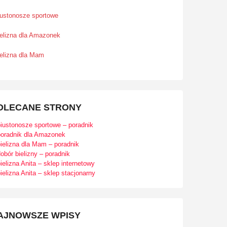
iustonosze sportowe
ielizna dla Amazonek
ielizna dla Mam
OLECANE STRONY
biustonosze sportowe – poradnik
poradnik dla Amazonek
ielizna dla Mam – poradnik
obór bielizny – poradnik
ielizna Anita – sklep internetowy
ielizna Anita – sklep stacjonarny
AJNOWSZE WPISY