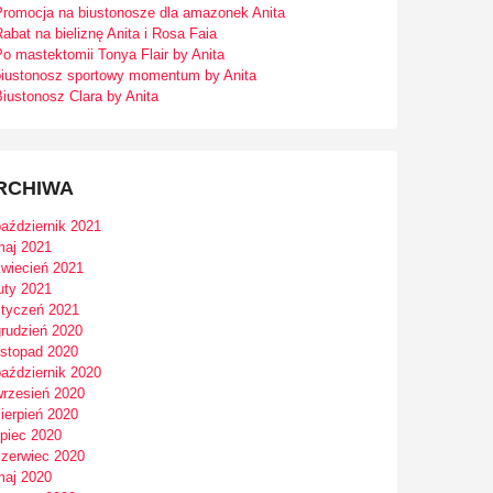
Promocja na biustonosze dla amazonek Anita
abat na bieliznę Anita i Rosa Faia
o mastektomii Tonya Flair by Anita
biustonosz sportowy momentum by Anita
iustonosz Clara by Anita
RCHIWA
październik 2021
maj 2021
kwiecień 2021
uty 2021
styczeń 2021
grudzień 2020
istopad 2020
październik 2020
wrzesień 2020
ierpień 2020
ipiec 2020
czerwiec 2020
maj 2020