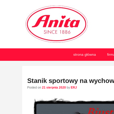
ANITA-unikalna biel
Niemiecka firma Anita jest od 1886 roku producentem bie
Primary
Skip
Skip
strona główna
firm
menu
to
to
primary
secondary
content
content
Stanik sportowy na wychow
Posted on
21 sierpnia 2020
by
ERJ