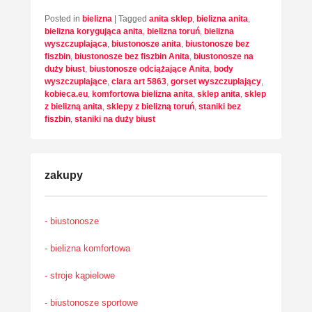
Posted in
bielizna
|
Tagged
anita sklep
,
bielizna anita
,
bielizna korygująca anita
,
bielizna toruń
,
bielizna
wyszczuplająca
,
biustonosze anita
,
biustonosze bez
fiszbin
,
biustonosze bez fiszbin Anita
,
biustonosze na
duży biust
,
biustonosze odciążające Anita
,
body
wyszczuplające
,
clara art 5863
,
gorset wyszczuplający
,
kobieca.eu
,
komfortowa bielizna anita
,
sklep anita
,
sklep
z bielizną anita
,
sklepy z bielizną toruń
,
staniki bez
fiszbin
,
staniki na duży biust
zakupy
- biustonosze
- bielizna komfortowa
- stroje kąpielowe
- biustonosze sportowe