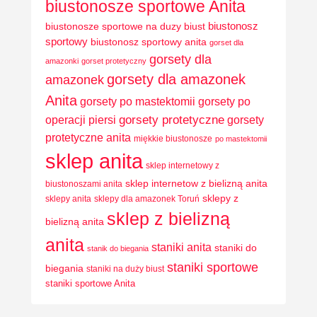
biustonosze sportowe Anita
biustonosz
biustonosze sportowe na duzy biust
sportowy
biustonosz sportowy anita
gorset dla
gorsety dla
amazonki
gorset protetyczny
gorsety dla amazonek
amazonek
Anita
gorsety po mastektomii
gorsety po
operacji piersi
gorsety protetyczne
gorsety
protetyczne anita
miękkie biustonosze
po mastektomii
sklep anita
sklep internetowy z
sklep internetow z bielizną anita
biustonoszami anita
sklepy z
sklepy anita
sklepy dla amazonek Toruń
sklep z bielizną
bielizną anita
anita
staniki anita
staniki do
stanik do biegania
staniki sportowe
biegania
staniki na duży biust
staniki sportowe Anita