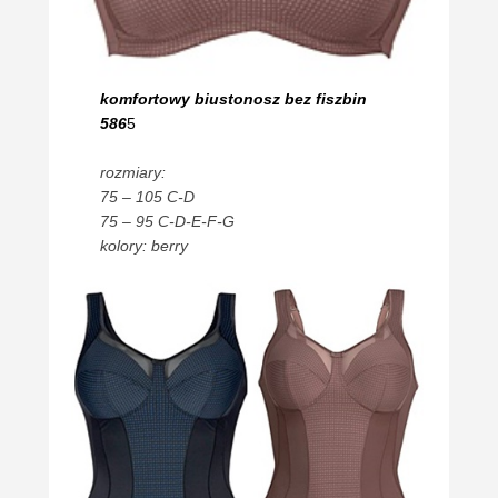
komfortowy biustonosz bez fiszbin
586
5
rozmiary:
75 – 105 C-D
75 – 95 C-D-E-F-G
kolory: berry