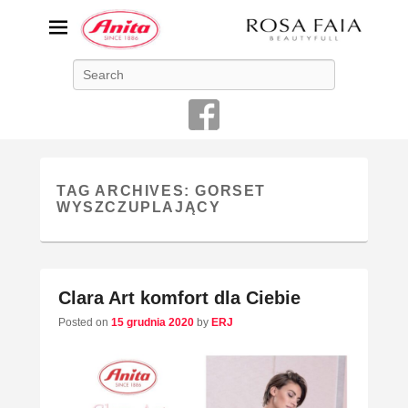
ANITA-unikalna bielizna
Search
damska
Niemiecka firma Anita jest od 1886 roku producentem bielizny
damskiej o najwyższej jakości
TAG ARCHIVES:
GORSET
WYSZCZUPLAJĄCY
Clara Art komfort dla Ciebie
Posted on
15 grudnia 2020
by
ERJ