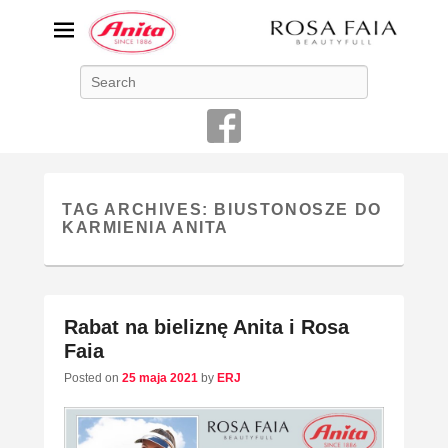
ANITA-unikalna bielizna
Search
damska
Niemiecka firma Anita jest od 1886 roku producentem bielizny
damskiej o najwyższej jakości
TAG ARCHIVES:
BIUSTONOSZE DO
KARMIENIA ANITA
Rabat na bieliznę Anita i Rosa
Faia
Posted on
25 maja 2021
by
ERJ