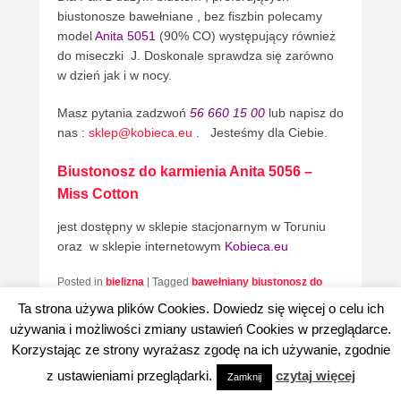
biustonosze bawełniane , bez fiszbin polecamy
model
Anita 5051
(90% CO) występujący również
do miseczki J. Doskonale sprawdza się zarówno
w dzień jak i w nocy.
Masz pytania zadzwoń
56 660 15 00
lub napisz do
nas :
sklep@kobieca.eu
. Jesteśmy dla Ciebie.
Biustonosz do karmienia Anita 5056 –
Miss Cotton
jest dostępny w sklepie stacjonarnym w Toruniu
oraz w sklepie internetowym
Kobieca.eu
Posted in
bielizna
|
Tagged
bawełniany biustonosz do
karmienia
,
bielizna dla mam
,
biustonosze do karmienia
,
Ta strona używa plików Cookies. Dowiedz się więcej o celu ich
biustonosze do karmienia Anita
,
staniki do karmienia
używania i możliwości zmiany ustawień Cookies w przeglądarce.
Anita
Korzystając ze strony wyrażasz zgodę na ich używanie, zgodnie
z ustawieniami przeglądarki.
czytaj więcej
Zamknij