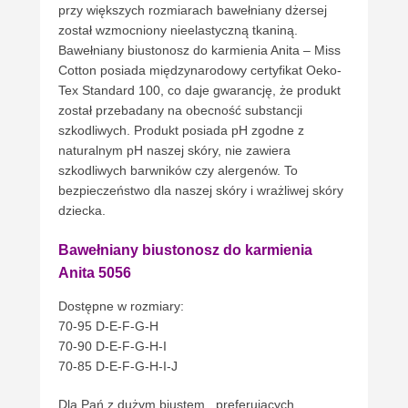
przy większych rozmiarach bawełniany dżersej
został wzmocniony nieelastyczną tkaniną.
Bawełniany biustonosz do karmienia Anita – Miss
Cotton posiada międzynarodowy certyfikat Oeko-
Tex Standard 100, co daje gwarancję, że produkt
został przebadany na obecność substancji
szkodliwych. Produkt posiada pH zgodne z
naturalnym pH naszej skóry, nie zawiera
szkodliwych barwników czy alergenów. To
bezpieczeństwo dla naszej skóry i wrażliwej skóry
dziecka.
Bawełniany biustonosz do karmienia
Anita 5056
Dostępne w rozmiary:
70-95 D-E-F-G-H
70-90 D-E-F-G-H-I
70-85 D-E-F-G-H-I-J
Dla Pań z dużym biustem , preferujących