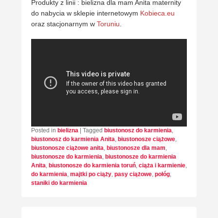
Produkty z linii : bielizna dla mam Anita maternity
do nabycia w sklepie internetowym
Kobieca.eu
oraz stacjonarnym w
Toruniu
.
Posted in
bielizna
|
Tagged
biustonosz do karmienia
,
biustonosz do karmienia Anita
,
biustonosze ciążowe
,
biustonosze ciążowe anita
,
biustonosze dla mam
,
biustonosze do karmienia
,
biustonosze do karmienia
Anita
,
biustonosze do karmienia toruń
,
ciąża i karmienie
,
do karmienia
,
majtki po ciąży
,
pasy ciążowe
,
połóg
,
staniki do karmienia