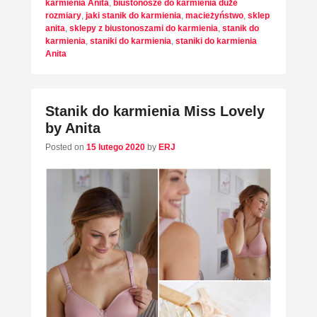
karmienia Anita
,
biustonosze do karmienia duże
rozmiary
,
jaki stanik do karmienia
,
macieżyństwo
,
sklep
anita
,
sklepy z biustonoszami do karmienia
,
stanik do
karmienia
,
staniki do karmienia
,
staniki do karmienia
Anita
Stanik do karmienia Miss Lovely
by Anita
Posted on
15 lutego 2020
by
ERJ