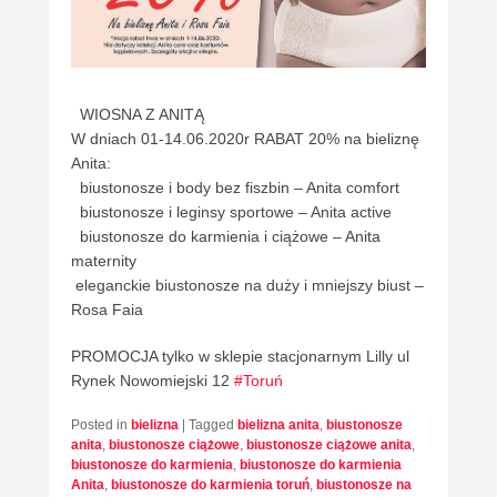
WIOSNA Z ANITĄ
W dniach 01-14.06.2020r RABAT 20% na bieliznę
Anita:
biustonosze i body bez fiszbin – Anita comfort
biustonosze i leginsy sportowe – Anita active
biustonosze do karmienia i ciążowe – Anita
maternity
eleganckie biustonosze na duży i mniejszy biust –
Rosa Faia
PROMOCJA tylko w sklepie stacjonarnym Lilly ul
Rynek Nowomiejski 12
#Toruń
Posted in
bielizna
|
Tagged
bielizna anita
,
biustonosze
anita
,
biustonosze ciążowe
,
biustonosze ciążowe anita
,
biustonosze do karmienia
,
biustonosze do karmienia
Anita
,
biustonosze do karmienia toruń
,
biustonosze na