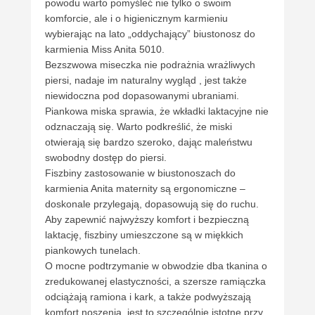
powodu warto pomyśleć nie tylko o swoim
komforcie, ale i o higienicznym karmieniu
wybierając na lato „oddychający” biustonosz do
karmienia Miss Anita 5010.
Bezszwowa miseczka nie podrażnia wrażliwych
piersi, nadaje im naturalny wygląd , jest także
niewidoczna pod dopasowanymi ubraniami.
Piankowa miska sprawia, że wkładki laktacyjne nie
odznaczają się. Warto podkreślić, że miski
otwierają się bardzo szeroko, dając maleństwu
swobodny dostęp do piersi.
Fiszbiny zastosowanie w biustonoszach do
karmienia Anita maternity są ergonomiczne –
doskonale przylegają, dopasowują się do ruchu.
Aby zapewnić najwyższy komfort i bezpieczną
laktację, fiszbiny umieszczone są w miękkich
piankowych tunelach.
O mocne podtrzymanie w obwodzie dba tkanina o
zredukowanej elastyczności, a szersze ramiączka
odciążają ramiona i kark, a także podwyższają
komfort noszenia, jest to szczególnie istotne przy