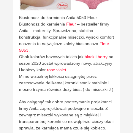
Biustonosz do karmienia Anita 5053 Fleur
Biustonosz do karmienia
Fleur
– bestseller firmy
Anita – maternity. Sprawdzona, stabilna
konstrukcja, funkcjonalne miseczki, wysoki komfort
noszenia to największe zalety biustonosza
Fleur
5053
.
Obok kolorów bazowych takich jak
black
i
berry
na
sezon 2020 został wprowadzony nowy, atrakcyjny
i kobiecy kolor
rose violet
Mimo wizualnej lekkości osiągniętej przez
zastosowanie delikatnej koronki stanik stabilnie i
mocno trzyma również duży biust ( do miseczki J )
Aby osiągnąć tak dobre podtrzymanie projektanci
firmy Anita zaprojektowali podwójne miseczki. Z
zewnątrz miseczki wykonane są z miękkiej i
transparentnej koronki co niewątpliwie cieszy oko i
sprawia, że karmiąca mama czuje się kobieco.