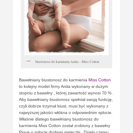
biustonosz do karmienia Anita – Miss Cotton
Bawełniany biustonosz do karmienia
Miss Cotton
to kolejny model firmy Anita wykonany w dużym
stopniu z bawełny , której zawartość wynosi 70 % .
Aby bawełniany biustonosz spełniał swoją funkcję,
czyli dobrze trzymał biust, musi być wykonany z
najwyższej jakości włókna o odpowiednim splocie.
Właśnie dlatego bawełniany biustonosz do
karmienia Miss Cotton został zrobiony z bawełny
Pique o splocie drobnej siateczki. Dzięki czemu