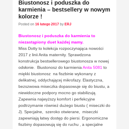
Biustonosz i poduszka do
karmienia – bestsellery w nowym
kolorze !
Posted on
16 lutego 2017
by
ERJ
Biustonosz i poduszka do karmienia to
niezastąpiony duet każdej mamy.
Miss Dotty to kolekcja rozpoczynająca nowości
2017 z linii Anita maternity. Sprawdzona
konstrukcja bestsellerowego biustonosza w nowej
odsłonie. Biustonosz do karmienia
Anita 5081
to
miękki biustonosz na fiszbinie wykonany z
delikatnej, oddychającej mikrofazy. Elastyczna,
bezszwowa miseczka dopasowuje się do biustu, a
niewidoczne podpory mocno go stabilizują.
Zapewnia najwyższy komfort i perfekcyjne
podtrzymanie również dużego biustu ( miseczki do
J). Specjalne, szeroko otwierane, miseczki
zapewniają łatwy dostęp do piersi. Ergonomiczne
fiszbiny dopasowują się do ruchu , a specjalne