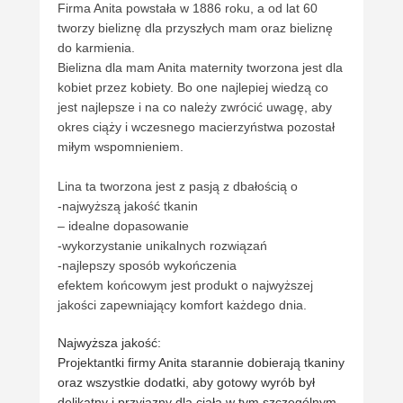
Firma Anita powstała w 1886 roku, a od lat 60
tworzy bieliznę dla przyszłych mam oraz bieliznę
do karmienia.
Bielizna dla mam Anita maternity tworzona jest dla
kobiet przez kobiety. Bo one najlepiej wiedzą co
jest najlepsze i na co należy zwrócić uwagę, aby
okres ciąży i wczesnego macierzyństwa pozostał
miłym wspomnieniem.
Lina ta tworzona jest z pasją z dbałością o
-najwyższą jakość tkanin
– idealne dopasowanie
-wykorzystanie unikalnych rozwiązań
-najlepszy sposób wykończenia
efektem końcowym jest produkt o najwyższej
jakości zapewniający komfort każdego dnia.
Najwyższa jakość:
Projektantki firmy Anita starannie dobierają tkaniny
oraz wszystkie dodatki, aby gotowy wyrób był
delikatny i przyjazny dla ciała w tym szczególnym