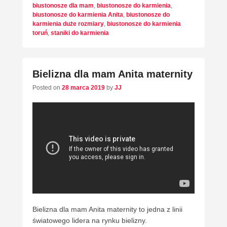
biustonosze dla mam
,
biustonosze do karmienia
,
biustonosze do karmienia Anita
,
biustonosze do
karmienia duże rozmiary
,
biustonosze do karmienia
toruń
,
staniki do karmienia
Bielizna dla mam Anita maternity
Posted on
28 marca 2019
by
JJ
Bielizna dla mam Anita maternity to jedna z linii
światowego lidera na rynku bielizny.