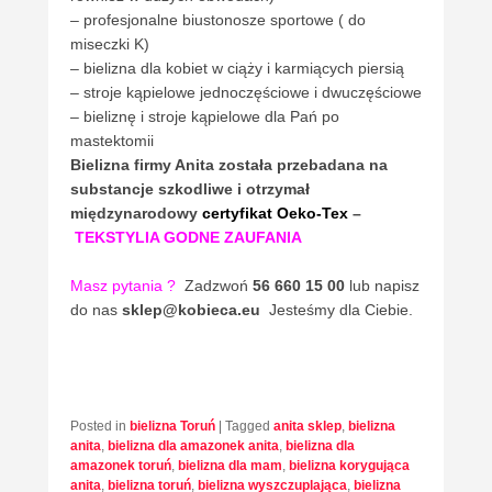
– profesjonalne biustonosze sportowe ( do
miseczki K)
– bielizna dla kobiet w ciąży i karmiących piersią
– stroje kąpielowe jednoczęściowe i dwuczęściowe
– bieliznę i stroje kąpielowe dla Pań po
mastektomii
Bielizna firmy Anita
została przebadana na
substancje szkodliwe i otrzymał
międzynarodowy
certyfikat Oeko-Tex
–
TEKSTYLIA GODNE ZAUFANIA
Masz pytania
?
Zadzwoń
56 660 15 00
lub napisz
do nas
sklep@kobieca.eu
Jesteśmy dla Ciebie.
Posted in
bielizna Toruń
|
Tagged
anita sklep
,
bielizna
anita
,
bielizna dla amazonek anita
,
bielizna dla
amazonek toruń
,
bielizna dla mam
,
bielizna korygująca
anita
,
bielizna toruń
,
bielizna wyszczuplająca
,
bielizna