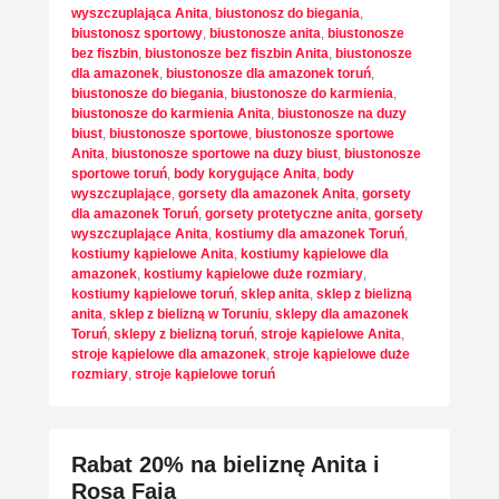
wyszczuplająca Anita
,
biustonosz do biegania
,
biustonosz sportowy
,
biustonosze anita
,
biustonosze
bez fiszbin
,
biustonosze bez fiszbin Anita
,
biustonosze
dla amazonek
,
biustonosze dla amazonek toruń
,
biustonosze do biegania
,
biustonosze do karmienia
,
biustonosze do karmienia Anita
,
biustonosze na duzy
biust
,
biustonosze sportowe
,
biustonosze sportowe
Anita
,
biustonosze sportowe na duzy biust
,
biustonosze
sportowe toruń
,
body korygujące Anita
,
body
wyszczuplające
,
gorsety dla amazonek Anita
,
gorsety
dla amazonek Toruń
,
gorsety protetyczne anita
,
gorsety
wyszczuplające Anita
,
kostiumy dla amazonek Toruń
,
kostiumy kąpielowe Anita
,
kostiumy kąpielowe dla
amazonek
,
kostiumy kąpielowe duże rozmiary
,
kostiumy kąpielowe toruń
,
sklep anita
,
sklep z bielizną
anita
,
sklep z bielizną w Toruniu
,
sklepy dla amazonek
Toruń
,
sklepy z bielizną toruń
,
stroje kąpielowe Anita
,
stroje kąpielowe dla amazonek
,
stroje kąpielowe duże
rozmiary
,
stroje kąpielowe toruń
Rabat 20% na bieliznę Anita i
Rosa Faia