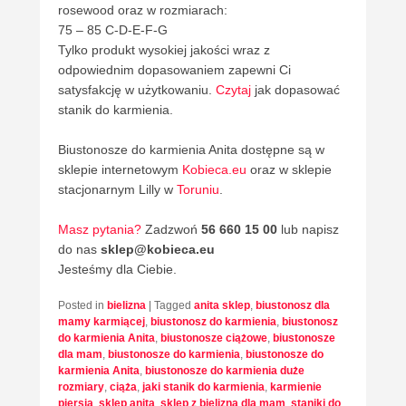
rosewood oraz w rozmiarach:
75 – 85 C-D-E-F-G
Tylko produkt wysokiej jakości wraz z
odpowiednim dopasowaniem zapewni Ci
satysfakcję w użytkowaniu.
Czytaj
jak dopasować
stanik do karmienia.
Biustonosze do karmienia Anita dostępne są w
sklepie internetowym
Kobieca.eu
oraz w sklepie
stacjonarnym Lilly w
Toruniu
.
Masz pytania?
Zadzwoń
56 660 15 00
lub napisz
do nas
sklep@kobieca.eu
Jesteśmy dla Ciebie.
Posted in
bielizna
|
Tagged
anita sklep
,
biustonosz dla
mamy karmiącej
,
biustonosz do karmienia
,
biustonosz
do karmienia Anita
,
biustonosze ciążowe
,
biustonosze
dla mam
,
biustonosze do karmienia
,
biustonosze do
karmienia Anita
,
biustonosze do karmienia duże
rozmiary
,
ciąża
,
jaki stanik do karmienia
,
karmienie
piersią
,
sklep anita
,
sklep z bielizną dla mam
,
staniki do