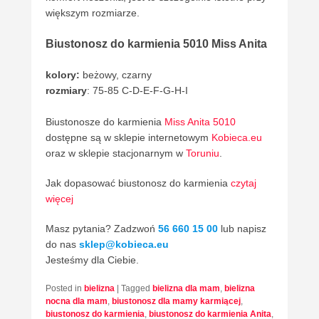
większym rozmiarze.
Biustonosz do karmienia 5010 Miss Anita
kolory:
beżowy, czarny
rozmiary
: 75-85 C-D-E-F-G-H-I
Biustonosze do karmienia
Miss Anita 5010
dostępne są w sklepie internetowym
Kobieca.eu
oraz w sklepie stacjonarnym w
Toruniu
.
Jak dopasować biustonosz do karmienia
czytaj
więcej
Masz pytania? Zadzwoń
56 660 15 00
lub napisz
do nas
sklep@kobieca.eu
Jesteśmy dla Ciebie.
Posted in
bielizna
|
Tagged
bielizna dla mam
,
bielizna
nocna dla mam
,
biustonosz dla mamy karmiącej
,
biustonosz do karmienia
,
biustonosz do karmienia Anita
,