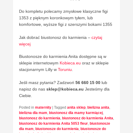
Do kompletu polecamy zmysłowe klasyczne figi
1353 z pięknym koronkowym tyłem, lub
komfortowe, wyższe figi z szerszymi bokami 1355
Jak dobrać biustonosz do karmienia –
czytaj
więcej
Biustonosze do karmienia Anita dostępne są w
sklepie internetowym
Kobieca.eu
oraz w sklepie
stacjonarnym Lilly w
Toruniu
.
Jeśli masz pytania? Zadzwoń
56 660 15 00
lub
napisz do nas
sklep@kobieca.eu
Jesteśmy dla
Ciebie.
Posted in
maternity
|
Tagged
anita sklep
,
bielizna anita
,
bielizna dla mam
,
biustonosz dla mamy karmiącej
,
biustonosz do karmienia
,
biustonosz do karmienia Anita
,
biustonosz do karmienia Anita 5053 fleur
,
biustonosze
dla mam
,
biustonosze do karmienia
,
biustonosze do