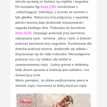
otoczki sprawią ze fiszbiny są miękkie i wygodne.
Do kompletu figi
Anita 1381
komfortowe z
„oddychającej” mikrofazy, z przodu ze wzorem z
tyłu gładkie. Klasyczny krój połączony z wysokiej
jakości tkaniną daje doskonałe dopasowanie i
wygodę każdego dnia. Poduszka do karmienia
Anita 0150
.
Używając poduszki przy karmieniu
odprężamy ręce , ramiona , plecy i kark, a dziecko
podczas karmienia leży wygodnie. Komfortowa dla
dziecka podczas leżenia, doskonale się układa i
dopasowuje się do ciała maluszka. Niezastąpiona
podczas snu czy relaksu dla kobiet w
zaawansowanej ciąży. Ładny granat w delikatny,
biały deseń sprawia iż kolekcja jest subtelna i ma
dziewczęcy urok.
Warto pamiętać, że dobre podtrzymanie piersi w
okresie ciąży i karmienia to ładny biust po ciąży.