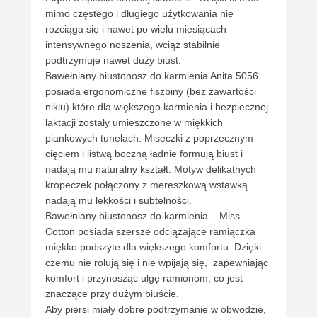
mimo częstego i długiego użytkowania nie
rozciąga się i nawet po wielu miesiącach
intensywnego noszenia, wciąż stabilnie
podtrzymuje nawet duży biust.
Bawełniany biustonosz do karmienia Anita 5056
posiada ergonomiczne fiszbiny (bez zawartości
niklu) które dla większego karmienia i bezpiecznej
laktacji zostały umieszczone w miękkich
piankowych tunelach. Miseczki z poprzecznym
cięciem i listwą boczną ładnie formują biust i
nadają mu naturalny kształt. Motyw delikatnych
kropeczek połączony z mereszkową wstawką
nadają mu lekkości i subtelności.
Bawełniany biustonosz do karmienia – Miss
Cotton posiada szersze odciążające ramiączka
miękko podszyte dla większego komfortu. Dzięki
czemu nie rolują się i nie wpijają się, zapewniając
komfort i przynosząc ulgę ramionom, co jest
znaczące przy dużym biuście.
Aby piersi miały dobre podtrzymanie w obwodzie,