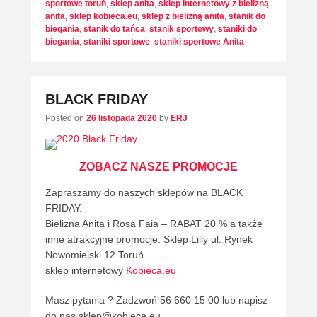
sportowe toruń
,
sklep anita
,
sklep internetowy z bielizną
anita
,
sklep kobieca.eu
,
sklep z bielizną anita
,
stanik do
biegania
,
stanik do tańca
,
stanik sportowy
,
staniki do
biegania
,
staniki sportowe
,
staniki sportowe Anita
BLACK FRIDAY
Posted on
26 listopada 2020
by
ERJ
ZOBACZ NASZE PROMOCJE
Zapraszamy do naszych sklepów na BLACK
FRIDAY.
Bielizna Anita i Rosa Faia – RABAT 20 % a także
inne atrakcyjne promocje. Sklep Lilly ul. Rynek
Nowomiejski 12 Toruń
sklep internetowy
Kobieca.eu
Masz pytania ? Zadzwoń 56 660 15 00 lub napisz
do nas sklep@kobieca.eu.