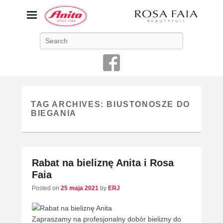
ANITA-unikalna bielizna
Search
damska
Niemiecka firma Anita jest od 1886 roku producentem bielizny
damskiej o najwyższej jakości
TAG ARCHIVES:
BIUSTONOSZE DO
BIEGANIA
Rabat na bieliznę Anita i Rosa
Faia
Posted on
25 maja 2021
by
ERJ
Zapraszamy na profesjonalny dobór bielizny do