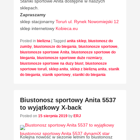
Staniki sportowe Anita dostępne w naszych
sklepach.
Zapraszamy
sklep stacjonarny
Toruń ul. Rynek Nowomiejski 12
sklep internetowy
Kobieca.eu
Posted in
bielizna
|
Tagged
anita sklep
,
biustonosz do
zumby
,
biustonosze do biegania
,
biustonosze sportowe
,
biustonosze sportowe Anita
,
biustonosze sportowe do
biegania
,
biustonosze sportowe duże rozmiary
,
biustonosze sportowe na duzy biust
,
biustonosze
sportowe toruń
,
sklep anita
,
sklep z bielizną anita
,
stanik
do biegania
,
stanik sportowy
,
staniki do biegania
Biustonosz sportowy Anita 5537
to wyjątkowy X-back
Posted on
15 sierpnia 2019
by
ERJ
biustonosz sportowy Anita 5537 dynamiX star
Kolejna nowość w sezonie letnim to biustonosz