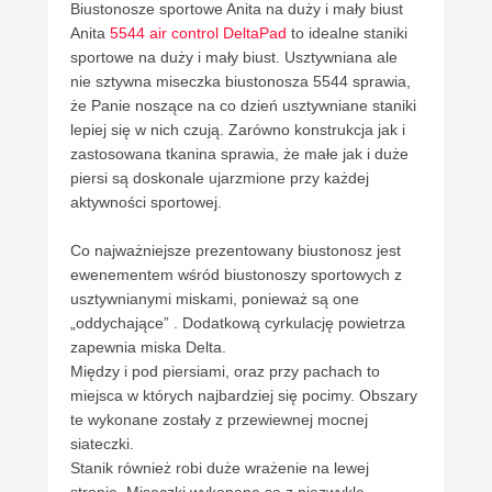
Biustonosze sportowe Anita na duży i mały biust
Anita
5544 air control DeltaPad
to idealne staniki
sportowe na duży i mały biust. Usztywniana ale
nie sztywna miseczka biustonosza 5544 sprawia,
że Panie noszące na co dzień usztywniane staniki
lepiej się w nich czują. Zarówno konstrukcja jak i
zastosowana tkanina sprawia, że małe jak i duże
piersi są doskonale ujarzmione przy każdej
aktywności sportowej.
Co najważniejsze prezentowany biustonosz jest
ewenementem wśród biustonoszy sportowych z
usztywnianymi miskami, ponieważ są one
„oddychające” . Dodatkową cyrkulację powietrza
zapewnia miska Delta.
Między i pod piersiami, oraz przy pachach to
miejsca w których najbardziej się pocimy. Obszary
te wykonane zostały z przewiewnej mocnej
siateczki.
Stanik również robi duże wrażenie na lewej