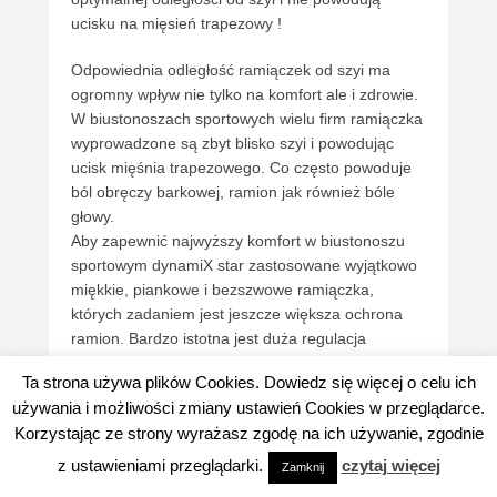
ucisku na mięsień trapezowy !
Odpowiednia odległość ramiączek od szyi ma
ogromny wpływ nie tylko na komfort ale i zdrowie.
W biustonoszach sportowych wielu firm ramiączka
wyprowadzone są zbyt blisko szyi i powodując
ucisk mięśnia trapezowego. Co często powoduje
ból obręczy barkowej, ramion jak również bóle
głowy.
Aby zapewnić najwyższy komfort w biustonoszu
sportowym dynamiX star zastosowane wyjątkowo
miękkie, piankowe i bezszwowe ramiączka,
których zadaniem jest jeszcze większa ochrona
ramion. Bardzo istotna jest duża regulacja
ramiączek, która została umiejscowiona w części
Ta strona używa plików Cookies. Dowiedz się więcej o celu ich
przedniej stanika. Ramiączka powinny być
używania i możliwości zmiany ustawień Cookies w przeglądarce.
wyregulowane optymalnie, aby nie wpijały się , nie
Korzystając ze strony wyrażasz zgodę na ich używanie, zgodnie
powodowały ucisku, dyskomfortu i nie ograniczały
ruchów. Z doświadczeń przy dobieraniu bielizny
z ustawieniami przeglądarki.
czytaj więcej
Zamknij
zauważyłam, że klientki zbyt mocno podciągają