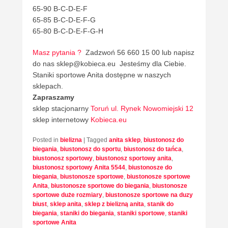
65-90 B-C-D-E-F
65-85 B-C-D-E-F-G
65-80 B-C-D-E-F-G-H
Masz pytania ?
Zadzwoń 56 660 15 00 lub napisz
do nas sklep@kobieca.eu Jesteśmy dla Ciebie.
Staniki sportowe Anita dostępne w naszych
sklepach.
Zapraszamy
sklep stacjonarny
Toruń ul. Rynek Nowomiejski 12
sklep internetowy
Kobieca.eu
Posted in
bielizna
|
Tagged
anita sklep
,
biustonosz do
biegania
,
biustonosz do sportu
,
biustonosz do tańca
,
biustonosz sportowy
,
biustonosz sportowy anita
,
biustonosz sportowy Anita 5544
,
biustonosze do
biegania
,
biustonosze sportowe
,
biustonosze sportowe
Anita
,
biustonosze sportowe do biegania
,
biustonosze
sportowe duże rozmiary
,
biustonosze sportowe na duzy
biust
,
sklep anita
,
sklep z bielizną anita
,
stanik do
biegania
,
staniki do biegania
,
staniki sportowe
,
staniki
sportowe Anita