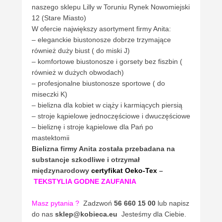
naszego sklepu Lilly w Toruniu Rynek Nowomiejski
12 (Stare Miasto)
W ofercie największy asortyment firmy Anita:
– eleganckie biustonosze dobrze trzymające
również duży biust ( do miski J)
– komfortowe biustonosze i gorsety bez fiszbin (
również w dużych obwodach)
– profesjonalne biustonosze sportowe ( do
miseczki K)
– bielizna dla kobiet w ciąży i karmiących piersią
– stroje kąpielowe jednoczęściowe i dwuczęściowe
– bieliznę i stroje kąpielowe dla Pań po
mastektomii
Bielizna firmy Anita
została przebadana na
substancje szkodliwe i otrzymał
międzynarodowy
certyfikat Oeko-Tex
–
TEKSTYLIA GODNE ZAUFANIA
Masz pytania
?
Zadzwoń
56 660 15 00
lub napisz
do nas
sklep@kobieca.eu
Jesteśmy dla Ciebie.