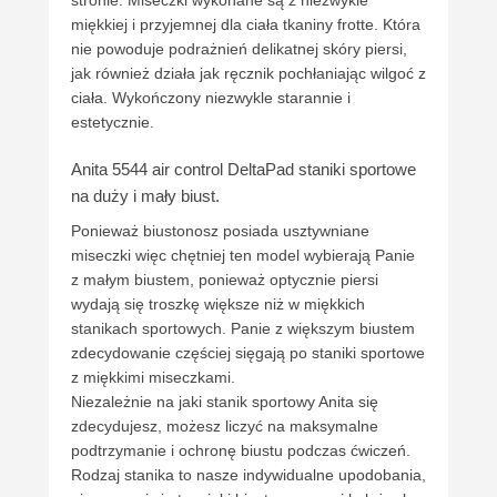
stronie. Miseczki wykonane są z niezwykle
miękkiej i przyjemnej dla ciała tkaniny frotte. Która
nie powoduje podrażnień delikatnej skóry piersi,
jak również działa jak ręcznik pochłaniając wilgoć z
ciała. Wykończony niezwykle starannie i
estetycznie.
Anita 5544 air control DeltaPad staniki sportowe
na duży i mały biust.
Ponieważ biustonosz posiada usztywniane
miseczki więc chętniej ten model wybierają Panie
z małym biustem, ponieważ optycznie piersi
wydają się troszkę większe niż w miękkich
stanikach sportowych. Panie z większym biustem
zdecydowanie częściej sięgają po staniki sportowe
z miękkimi miseczkami.
Niezależnie na jaki stanik sportowy Anita się
zdecydujesz, możesz liczyć na maksymalne
podtrzymanie i ochronę biustu podczas ćwiczeń.
Rodzaj stanika to nasze indywidualne upodobania,