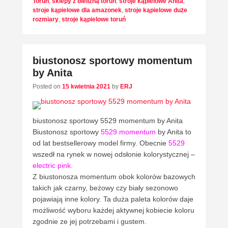
Toruń
,
sklepy z bielizną toruń
,
stroje kąpielowe Anita
,
stroje kąpielowe dla amazonek
,
stroje kąpielowe duże
rozmiary
,
stroje kąpielowe toruń
biustonosz sportowy momentum
by Anita
Posted on
15 kwietnia 2021
by
ERJ
biustonosz sportowy 5529 momentum by Anita
Biustonosz sportowy
5529 momentum
by Anita to
od lat bestsellerowy model firmy. Obecnie
5529
wszedł na rynek w nowej odsłonie kolorystycznej –
electric pink.
Z biustonosza momentum obok kolorów bazowych
takich jak czarny, beżowy czy biały sezonowo
pojawiają inne kolory. Ta duża paleta kolorów daje
możliwość wyboru każdej aktywnej kobiecie koloru
zgodnie ze jej potrzebami i gustem.