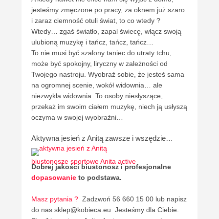
jesteśmy zmęczone po pracy, za oknem już szaro
i zaraz ciemność otuli świat, to co wtedy ?
Wtedy… zgaś światło, zapal świecę, włącz swoją
ulubioną muzykę i tańcz, tańcz, tańcz…
To nie musi być szalony taniec do utraty tchu,
może być spokojny, liryczny w zależności od
Twojego nastroju. Wyobraź sobie, że jesteś sama
na ogromnej scenie, wokół widownia… ale
niezwykła widownia. To osoby niesłyszące,
przekaż im swoim ciałem muzykę, niech ją usłyszą
oczyma w swojej wyobraźni…
Aktywna jesień z Anitą zawsze i wszędzie…
biustonosze sportowe Anita active
Dobrej jakości biustonosz i profesjonalne
dopasowanie
to podstawa.
Masz pytania ?
Zadzwoń 56 660 15 00 lub napisz
do nas sklep@kobieca.eu Jesteśmy dla Ciebie.