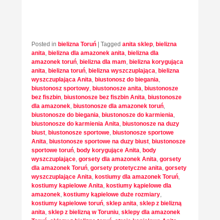
Posted in
bielizna Toruń
|
Tagged
anita sklep
,
bielizna
anita
,
bielizna dla amazonek anita
,
bielizna dla
amazonek toruń
,
bielizna dla mam
,
bielizna korygująca
anita
,
bielizna toruń
,
bielizna wyszczuplająca
,
bielizna
wyszczuplająca Anita
,
biustonosz do biegania
,
biustonosz sportowy
,
biustonosze anita
,
biustonosze
bez fiszbin
,
biustonosze bez fiszbin Anita
,
biustonosze
dla amazonek
,
biustonosze dla amazonek toruń
,
biustonosze do biegania
,
biustonosze do karmienia
,
biustonosze do karmienia Anita
,
biustonosze na duzy
biust
,
biustonosze sportowe
,
biustonosze sportowe
Anita
,
biustonosze sportowe na duzy biust
,
biustonosze
sportowe toruń
,
body korygujące Anita
,
body
wyszczuplające
,
gorsety dla amazonek Anita
,
gorsety
dla amazonek Toruń
,
gorsety protetyczne anita
,
gorsety
wyszczuplające Anita
,
kostiumy dla amazonek Toruń
,
kostiumy kąpielowe Anita
,
kostiumy kąpielowe dla
amazonek
,
kostiumy kąpielowe duże rozmiary
,
kostiumy kąpielowe toruń
,
sklep anita
,
sklep z bielizną
anita
,
sklep z bielizną w Toruniu
,
sklepy dla amazonek