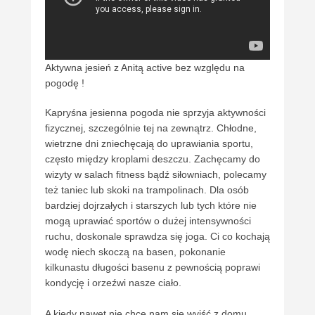
Aktywna jesień z Anitą active bez względu na
pogodę !
Kapryśna jesienna pogoda nie sprzyja aktywności
fizycznej, szczególnie tej na zewnątrz. Chłodne,
wietrzne dni zniechęcają do uprawiania sportu,
często między kroplami deszczu. Zachęcamy do
wizyty w salach fitness bądź siłowniach, polecamy
też taniec lub skoki na trampolinach. Dla osób
bardziej dojrzałych i starszych lub tych które nie
mogą uprawiać sportów o dużej intensywności
ruchu, doskonale sprawdza się joga. Ci co kochają
wodę niech skoczą na basen, pokonanie
kilkunastu długości basenu z pewnością poprawi
kondycję i orzeźwi nasze ciało.
A kiedy nawet nie chce nam się wyjść z domu,