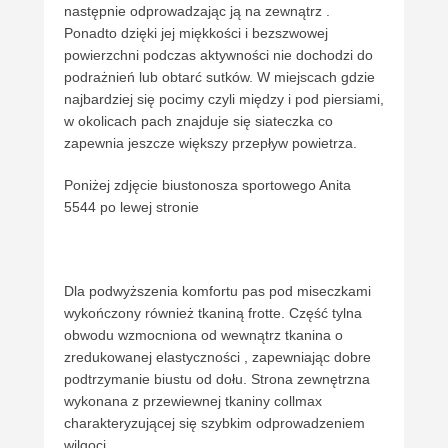
następnie odprowadzając ją na zewnątrz .
Ponadto dzięki jej miękkości i bezszwowej
powierzchni podczas aktywności nie dochodzi do
podrażnień lub obtarć sutków. W miejscach gdzie
najbardziej się pocimy czyli między i pod piersiami,
w okolicach pach znajduje się siateczka co
zapewnia jeszcze większy przepływ powietrza.
Poniżej zdjęcie biustonosza sportowego Anita
5544 po lewej stronie
Dla podwyższenia komfortu pas pod miseczkami
wykończony również tkaniną frotte. Część tylna
obwodu wzmocniona od wewnątrz tkanina o
zredukowanej elastyczności , zapewniając dobre
podtrzymanie biustu od dołu. Strona zewnętrzna
wykonana z przewiewnej tkaniny collmax
charakteryzującej się szybkim odprowadzeniem
wilgoci.