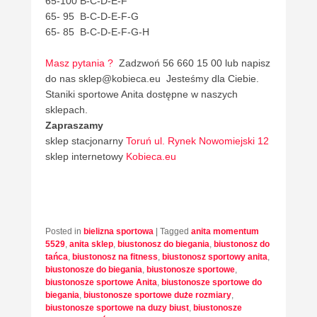
65-100 B-C-D-E-F
65- 95 B-C-D-E-F-G
65- 85 B-C-D-E-F-G-H
Masz pytania ?
Zadzwoń 56 660 15 00 lub napisz
do nas sklep@kobieca.eu Jesteśmy dla Ciebie.
Staniki sportowe Anita dostępne w naszych
sklepach.
Zapraszamy
sklep stacjonarny
Toruń ul. Rynek Nowomiejski 12
sklep internetowy
Kobieca.eu
Posted in
bielizna sportowa
|
Tagged
anita momentum
5529
,
anita sklep
,
biustonosz do biegania
,
biustonosz do
tańca
,
biustonosz na fitness
,
biustonosz sportowy anita
,
biustonosze do biegania
,
biustonosze sportowe
,
biustonosze sportowe Anita
,
biustonosze sportowe do
biegania
,
biustonosze sportowe duże rozmiary
,
biustonosze sportowe na duzy biust
,
biustonosze