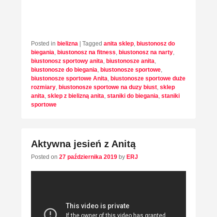
Posted in
bielizna
|
Tagged
anita sklep
,
biustonosz do
biegania
,
biustonosz na fitness
,
biustonosz na narty
,
biustonosz sportowy anita
,
biustonosze anita
,
biustonosze do biegania
,
biustonosze sportowe
,
biustonosze sportowe Anita
,
biustonosze sportowe duże
rozmiary
,
biustonosze sportowe na duzy biust
,
sklep
anita
,
sklep z bielizną anita
,
staniki do biegania
,
staniki
sportowe
Aktywna jesień z Anitą
Posted on
27 października 2019
by
ERJ