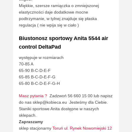
Miękkie, szersze ramiączka o zmniejszonej
elastyczności daje dodatkowe mocne
podtrzymanie, w tylnej znajduje się płaska
regulacja ( nie wpija się w ciało )
Biustonosz sportowy Anita 5544 air
control DeltaPad
występuje w rozmiarach
70-85 A
65-90 B-C-D-E-F
65-85 B-C-D-E-F-G
65-80 B-C-D-E-F-G-H
Masz pytania ?
Zadzwoń 56 660 15 00 lub napisz
do nas sklep@kobieca.eu Jesteśmy dla Ciebie.
Staniki sportowe Anita dostępne w naszych
sklepach.
Zapraszamy
sklep stacjonarny
Toruń ul. Rynek Nowomiejski 12