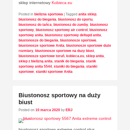
sklep internetowy
Kobieca.eu
Posted in
bielizna sportowa
|
Tagged
anita sklep
,
biustonosz do biegania
,
biustonosz do sportu
,
biustonosz do tańca
,
biustonosz do zumby
,
biustonosz
sportowy
,
biustonosz sportowy air control
,
biustonosz
sportowy anita
,
biustonosz sportowy deltapd anita
,
biustonosze do biegania
,
biustonosze sportowe
,
biustonosze sportowe Anita
,
biustonosze sportowe duże
rozmiary
,
biustonosze sportowe na duzy biust
,
biustonosze sportowe toruń
,
kobieca.eu
,
sklep anita
,
sklep z bielizną anita
,
stanik do biegania
,
stanik
sportowy anita 5544
,
staniki do biegania
,
staniki
sportowe
,
staniki sportowe Anita
Biustonosz sportowy na duży
biust
Posted on
10 marca 2020
by
ERJ
biustonosz sportowy extreme control plus