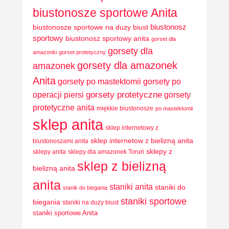
biustonosze sportowe Anita
biustonosz
biustonosze sportowe na duzy biust
sportowy
biustonosz sportowy anita
gorset dla
gorsety dla
amazonki
gorset protetyczny
gorsety dla amazonek
amazonek
Anita
gorsety po mastektomii
gorsety po
operacji piersi
gorsety protetyczne
gorsety
protetyczne anita
miękkie biustonosze
po mastektomii
sklep anita
sklep internetowy z
sklep internetow z bielizną anita
biustonoszami anita
sklepy z
sklepy anita
sklepy dla amazonek Toruń
sklep z bielizną
bielizną anita
anita
staniki anita
staniki do
stanik do biegania
staniki sportowe
biegania
staniki na duży biust
staniki sportowe Anita