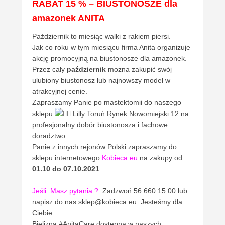
RABAT 15 % – BIUSTONOSZE dla
amazonek ANITA
Październik to miesiąc walki z rakiem piersi.
Jak co roku w tym miesiącu firma Anita organizuje
akcję promocyjną na biustonosze dla amazonek.
Przez cały
październik
można zakupić swój
ulubiony biustonosz lub najnowszy model w
atrakcyjnej cenie.
Zapraszamy Panie po mastektomii do naszego
sklepu
Lilly Toruń Rynek Nowomiejski 12 na
profesjonalny dobór biustonosza i fachowe
doradztwo.
Panie z innych rejonów Polski zapraszamy do
sklepu internetowego
Kobieca.eu
na zakupy od
01.10 do 07.10.2021
Jeśli
Masz pytania ?
Zadzwoń 56 660 15 00 lub
napisz do nas sklep@kobieca.eu Jesteśmy dla
Ciebie.
Bielizna #AnitaCare dostępna w naszych