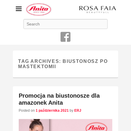
ANITA-unikalna bielizna
Search
damska
Niemiecka firma Anita jest od 1886 roku producentem bielizny
damskiej o najwyższej jakości
TAG ARCHIVES:
BIUSTONOSZ PO
MASTEKTOMII
Promocja na biustonosze dla
amazonek Anita
Posted on
1 października 2021
by
ERJ