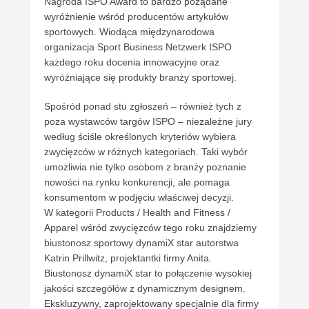
Nagroda ISPO Award to bardzo pożądane
wyróżnienie wśród producentów artykułów
sportowych. Wiodąca międzynarodowa
organizacja Sport Business Netzwerk ISPO
każdego roku docenia innowacyjne oraz
wyróżniające się produkty branży sportowej.
Spośród ponad stu zgłoszeń – również tych z
poza wystawców targów ISPO – niezależne jury
według ściśle określonych kryteriów wybiera
zwycięzców w różnych kategoriach. Taki wybór
umożliwia nie tylko osobom z branży poznanie
nowości na rynku konkurencji, ale pomaga
konsumentom w podjęciu właściwej decyzji.
W kategorii Products / Health and Fitness /
Apparel wśród zwycięzców tego roku znajdziemy
biustonosz sportowy dynamiX star autorstwa
Katrin Prillwitz, projektantki firmy Anita.
Biustonosz dynamiX star to połączenie wysokiej
jakości szczegółów z dynamicznym designem.
Ekskluzywny, zaprojektowany specjalnie dla firmy