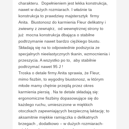
charakteru. Dopełnieniem jest lekka konstrukcja,
nawet w dużych rozmiarach. I właśnie ta
konstrukcja to prawdziwy majstersztyk firmy
Anita. Biustonosz do karmienia Fleur delikatny i
zwiewny z zewnątrz, od wewnętrznej strony to
już mocna konstrukcja dbająca o stabilne
podtrzymanie nawet bardzo ciężkiego biustu.
Składają się na to odpowiednie podszycia ze
specjalnych nieelastycznych tkanin, wzmocnienia i
przeszycia. A wszystko po to, aby stabilnie
podtrzymać nawet 95 J !
Troska o detale firmy Anita sprawia, że Fleur,
mimo fiszbin, to wygodny biustonosz, w którym
młode mamy chętnie przejdą przez okres
karmienia piersią . Na te detale składają się:
ergonomiczne fiszbiny dopasowujące się do
każdego ruchu, umieszczone w miękkich
otoczkach zapewniających bezpieczną laktację; to
aksamitnie miękkie ramiączka o delikatnych
brzegach , dodatkowo – w dużych rozmiarach-