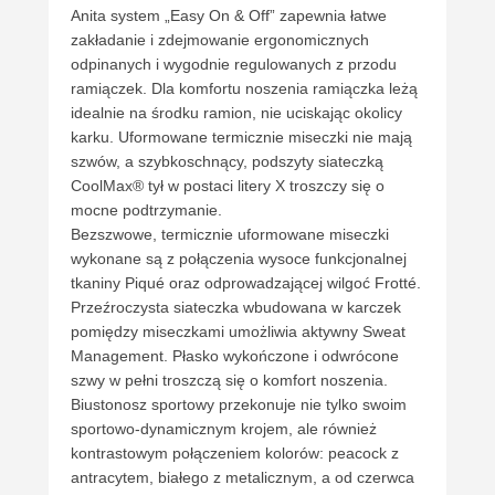
Anita system „Easy On & Off” zapewnia łatwe
zakładanie i zdejmowanie ergonomicznych
odpinanych i wygodnie regulowanych z przodu
ramiączek. Dla komfortu noszenia ramiączka leżą
idealnie na środku ramion, nie uciskając okolicy
karku. Uformowane termicznie miseczki nie mają
szwów, a szybkoschnący, podszyty siateczką
CoolMax® tył w postaci litery X troszczy się o
mocne podtrzymanie.
Bezszwowe, termicznie uformowane miseczki
wykonane są z połączenia wysoce funkcjonalnej
tkaniny Piqué oraz odprowadzającej wilgoć Frotté.
Przeźroczysta siateczka wbudowana w karczek
pomiędzy miseczkami umożliwia aktywny Sweat
Management. Płasko wykończone i odwrócone
szwy w pełni troszczą się o komfort noszenia.
Biustonosz sportowy przekonuje nie tylko swoim
sportowo-dynamicznym krojem, ale również
kontrastowym połączeniem kolorów: peacock z
antracytem, białego z metalicznym, a od czerwca