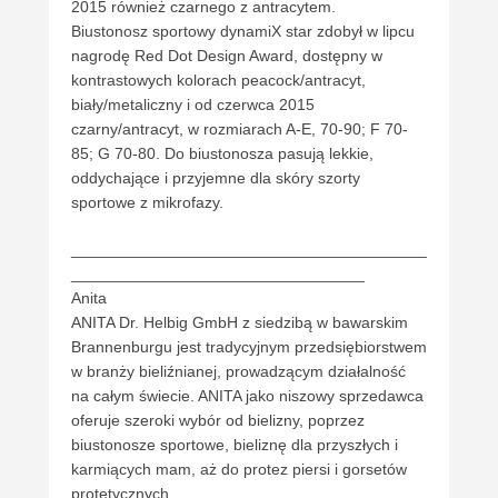
2015 również czarnego z antracytem.
Biustonosz sportowy dynamiX star zdobył w lipcu
nagrodę Red Dot Design Award, dostępny w
kontrastowych kolorach peacock/antracyt,
biały/metaliczny i od czerwca 2015
czarny/antracyt, w rozmiarach A-E, 70-90; F 70-
85; G 70-80. Do biustonosza pasują lekkie,
oddychające i przyjemne dla skóry szorty
sportowe z mikrofazy.
________________________________________
_________________________________
Anita
ANITA Dr. Helbig GmbH z siedzibą w bawarskim
Brannenburgu jest tradycyjnym przedsiębiorstwem
w branży bieliźnianej, prowadzącym działalność
na całym świecie. ANITA jako niszowy sprzedawca
oferuje szeroki wybór od bielizny, poprzez
biustonosze sportowe, bieliznę dla przyszłych i
karmiących mam, aż do protez piersi i gorsetów
protetycznych.