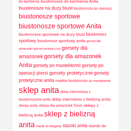
biustonosze do karmienia Anita
do karmienia
biustonosze na duzy biust
biustonosze po operacji
biustonosze sportowe
biustonosze sportowe Anita
biustonosz
biustonosze sportowe na duzy biust
sportowy
biustonosz sportowy anita
gorset dla
gorsety dla
amazonki
gorset protetyczny
gorsety dla amazonek
amazonek
Anita
gorsety po mastektomii
gorsety po
operacji piersi
gorsety protetyczne
gorsety
protetyczne anita
miękkie biustonosze
po mastektomii
sklep anita
sklep internetowy z
sklep internetow z bielizną anita
biustonoszami anita
sklepy z
sklepy anita
sklepy dla amazonek Toruń
sklep z bielizną
bielizną anita
anita
staniki anita
staniki do
stanik do biegania