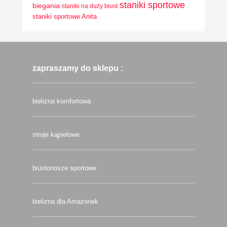
staniki sportowe
biegania
staniki na duży biust
staniki sportowe Anita
zapraszamy do sklepu :
bielizna komfortowa
stroje kąpielowe
biustonosze sportowe
bielizna dla Amazonek