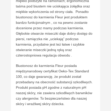
miękko podszyte na ramionach; ergonomiczna
taśma pod biustem nie uciskająca żołądka oraz
miękkie wykończenia od strony ciała. Ponadto
biustonosz do karmienia Fleur jest produktem
bardzo funkcjonalnym , co na pewno zostanie
docenione przez mamy podczas karmienia.
Głębokie otwarcie miseczki daje dobry dostęp do
piersi, ramiączka nie „uciekają” podczas
karmienia, przydatne jest też łatwe i szybkie
otwieranie miseczki jedną ręką oraz
czterostopniowa regulacja obwodu .
Biustonosz do karmienia Fleur posiada
międzynarodowy certyfikat Oeko-Tex Standard
100, co daje gwarancję, że produkt został
przebadany na obecność substancji szkodliwych.
Produkt posiada pH zgodne z naturalnym pH
naszej skóry, nie zawiera szkodliwych barwników
czy alergenów. To bezpieczeństwo dla naszej
skóry i wrażliwej skóry dziecka.