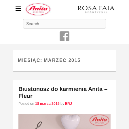
ANITA-unikalna bielizna
Search
damska
Niemiecka firma Anita jest od 1886 roku producentem bielizny
damskiej o najwyższej jakości
MIESIĄC:
MARZEC 2015
Biustonosz do karmienia Anita –
Fleur
Posted on
18 marca 2015
by
ERJ