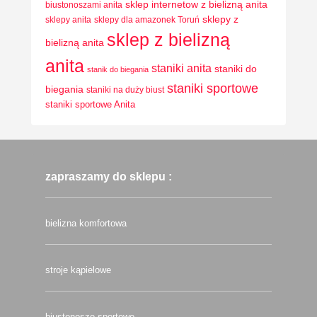
sklep internetow z bielizną anita
biustonoszami anita
sklepy z
sklepy anita
sklepy dla amazonek Toruń
sklep z bielizną
bielizną anita
anita
staniki anita
staniki do
stanik do biegania
staniki sportowe
biegania
staniki na duży biust
staniki sportowe Anita
zapraszamy do sklepu :
bielizna komfortowa
stroje kąpielowe
biustonosze sportowe