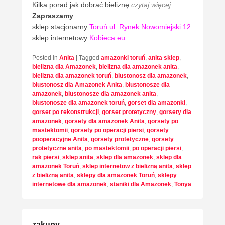
Kilka porad jak dobrać bieliznę
czytaj więcej
Zapraszamy
sklep stacjonarny
Toruń ul. Rynek Nowomiejski 12
sklep internetowy
Kobieca.eu
Posted in
Anita
|
Tagged
amazonki toruń
,
anita sklep
,
bielizna dla Amazonek
,
bielizna dla amazonek anita
,
bielizna dla amazonek toruń
,
biustonosz dla amazonek
,
biustonosz dla Amazonek Anita
,
biustonosze dla
amazonek
,
biustonosze dla amazonek anita
,
biustonosze dla amazonek toruń
,
gorset dla amazonki
,
gorset po rekonstrukcji
,
gorset protetyczny
,
gorsety dla
amazonek
,
gorsety dla amazonek Anita
,
gorsety po
mastektomii
,
gorsety po operacji piersi
,
gorsety
pooperacyjne Anita
,
gorsety protetyczne
,
gorsety
protetyczne anita
,
po mastektomii
,
po operacji piersi
,
rak piersi
,
sklep anita
,
sklep dla amazonek
,
sklep dla
amazonek Toruń
,
sklep internetow z bielizną anita
,
sklep
z bielizną anita
,
sklepy dla amazonek Toruń
,
sklepy
internetowe dla amazonek
,
staniki dla Amazonek
,
Tonya
zakupy