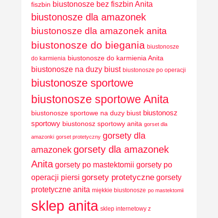
biustonosze bez fiszbin Anita
fiszbin
biustonosze dla amazonek
biustonosze dla amazonek anita
biustonosze do biegania
biustonosze
biustonosze do karmienia Anita
do karmienia
biustonosze na duzy biust
biustonosze po operacji
biustonosze sportowe
biustonosze sportowe Anita
biustonosz
biustonosze sportowe na duzy biust
sportowy
biustonosz sportowy anita
gorset dla
gorsety dla
amazonki
gorset protetyczny
gorsety dla amazonek
amazonek
Anita
gorsety po mastektomii
gorsety po
operacji piersi
gorsety protetyczne
gorsety
protetyczne anita
miękkie biustonosze
po mastektomii
sklep anita
sklep internetowy z