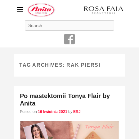
ANITA-unikalna bielizna
Search
damska
Niemiecka firma Anita jest od 1886 roku producentem bielizny
damskiej o najwyższej jakości
TAG ARCHIVES:
RAK PIERSI
Po mastektomii Tonya Flair by
Anita
Posted on
16 kwietnia 2021
by
ERJ