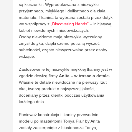
są kieszonki . Wyprodukowana z niezwykle
przyjemnego, miękkiego i delikatnego dla ciała
materiału. Tkanina ta wybrana została przez dotyk
we współpracy z
„Discovering Hands”
– inicjatywą
kobiet niewidomych i niedowidzących.
Osoby niewidome mają niezwykle wyczulony
zmysł dotyku, dzięki czemu potrafią wyczuć
subtelności, często niewyczuwalne przez osoby
widzące.
Zastosowanie tej niezwykle miękkiej tkaniny jest w
zgodzie dewizą firmy
Anita – w trosce o detale.
Właśnie te detale niewidoczne na pierwszy rzut
oka, tworzą produkt o najwyższej jakości,
doceniany przez klientki podczas użytkowania
każdego dnia.
Ponieważ konstrukcja i tkaniny przewodnie
modelu po mastektomii Tonya Flair by Anita
zostały zaczerpnięte z biustonosza Tonya,