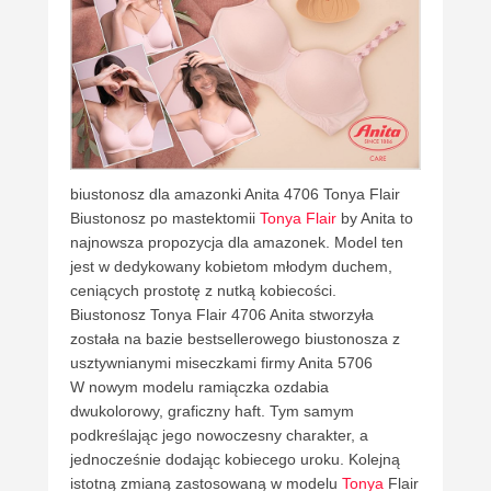
biustonosz dla amazonki Anita 4706 Tonya Flair
Biustonosz po mastektomii
Tonya Flair
by Anita to
najnowsza propozycja dla amazonek. Model ten
jest w dedykowany kobietom młodym duchem,
ceniących prostotę z nutką kobiecości.
Biustonosz Tonya Flair 4706 Anita stworzyła
została na bazie bestsellerowego biustonosza z
usztywnianymi miseczkami firmy Anita 5706
W nowym modelu ramiączka ozdabia
dwukolorowy, graficzny haft. Tym samym
podkreślając jego nowoczesny charakter, a
jednocześnie dodając kobiecego uroku. Kolejną
istotną zmianą zastosowaną w modelu
Tonya
Flair