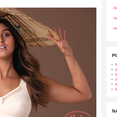
- b
- b
- b
P
b
d
b
b
N