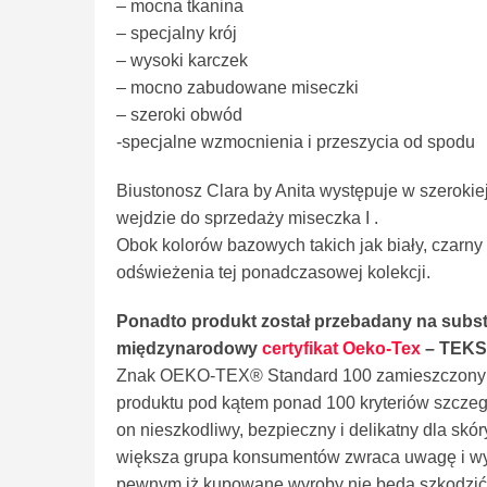
– mocna tkanina
– specjalny krój
– wysoki karczek
– mocno zabudowane miseczki
– szeroki obwód
-specjalne wzmocnienia i przeszycia od spodu
Biustonosz Clara by Anita występuje w szerokie
wejdzie do sprzedaży miseczka I .
Obok kolorów bazowych takich jak biały, czarny
odświeżenia tej ponadczasowej kolekcji.
Ponadto
produkt został przebadany na subst
międzynarodowy
certyfikat Oeko-Tex
– TEKS
Znak OEKO-TEX® Standard 100 zamieszczony n
produktu pod kątem ponad 100 kryteriów szczegól
on nieszkodliwy, bezpieczny i delikatny dla sk
większa grupa konsumentów zwraca uwagę i wybi
pewnym iż kupowane wyroby nie będą szkodzić 