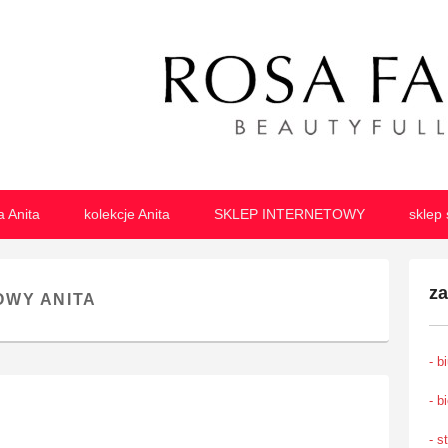
izna damska
lizny damskiej o najwyższej jakości
a Anita
kolekcje Anita
SKLEP INTERNETOWY
sklep 
z
OWY ANITA
- b
- b
- s