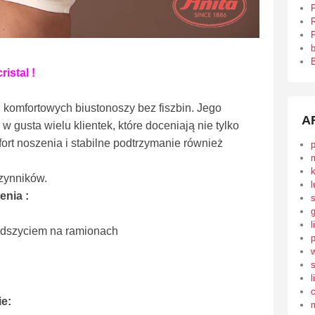
R
P
B
istal !
ii komfortowych biustonoszy bez fiszbin. Jego
A
 gusta wielu klientek, które doceniają nie tylko
ort noszenia i stabilne podtrzymanie również
czynników.
l
enia :
l
podszyciem na ramionach
s
l
ie: