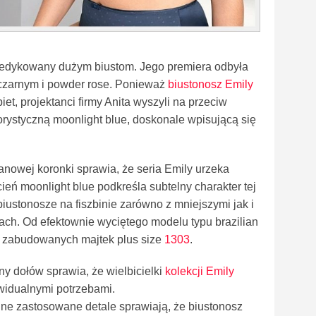
y dedykowany dużym biustom. Jego premiera odbyła
e czarnym i powder rose. Ponieważ
biustonosz Emily
t, projektanci firmy Anita wyszyli na przeciw
rystyczną moonlight blue, doskonale wpisującą się
igranowej koronki sprawia, że seria Emily urzeka
ień moonlight blue podkreśla subtelny charakter tej
y biustonosze na fiszbinie zarówno z mniejszymi jak i
ach. Od efektownie wyciętego modelu typu brazilian
o zabudowanych majtek plus size
1303
.
ny dołów sprawia, że wielbicielki
kolekcji Emily
widualnymi potrzebami.
nne zastosowane detale sprawiają, że biustonosz