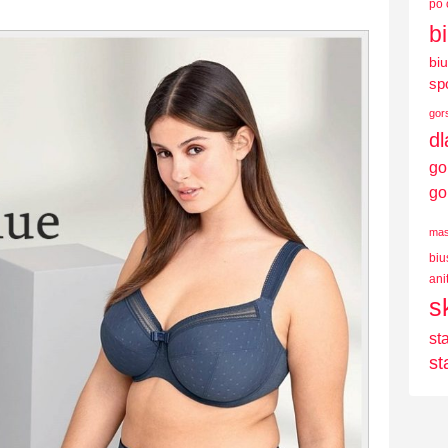
po 
b
bi
sp
gor
d
go
go
mas
biu
ani
s
st
st