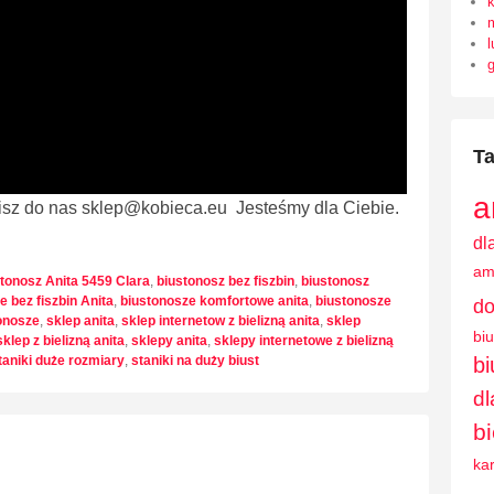
l
Ta
a
sz do nas sklep@kobieca.eu Jesteśmy dla Ciebie.
dl
am
tonosz Anita 5459 Clara
,
biustonosz bez fiszbin
,
biustonosz
e bez fiszbin Anita
,
biustonosze komfortowe anita
,
biustonosze
do
onosze
,
sklep anita
,
sklep internetow z bielizną anita
,
sklep
bi
sklep z bielizną anita
,
sklepy anita
,
sklepy internetowe z bielizną
b
taniki duże rozmiary
,
staniki na duży biust
dl
b
ka