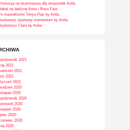
Promocja na biustonosze dla amazonek Anita
abat na bieliznę Anita i Rosa Faia
o mastektomii Tonya Flair by Anita
biustonosz sportowy momentum by Anita
iustonosz Clara by Anita
RCHIWA
październik 2021
maj 2021
kwiecień 2021
uty 2021
styczeń 2021
grudzień 2020
istopad 2020
październik 2020
wrzesień 2020
ierpień 2020
ipiec 2020
czerwiec 2020
maj 2020