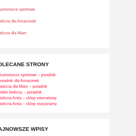
iustonosze sportowe
ielizna dla Amazonek
ielizna dla Mam
OLECANE STRONY
biustonosze sportowe – poradnik
poradnik dla Amazonek
ielizna dla Mam – poradnik
obór bielizny – poradnik
ielizna Anita – sklep internetowy
ielizna Anita – sklep stacjonarny
AJNOWSZE WPISY