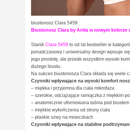
biustonosz Clara 5459
Biustonosz Clara by Anita w nowym kolorze cr
Stanik
Clara 5459
to od lat bestseller w kategor
ponadczasowy i uniwersalny design wpisuje się w
jego prostotę, ale przede wszystkim wysoki komf
dużego biustu.
Na sukces biustonosza Clara składa się wiele 
Czynniki wpływające na wysoki komfort nosz
– miękka i przyjemna dla ciała mikrofaza
– szerokie, odciążające ramiączka z miękkim 
– anatomicznie uformowana taśma pod biustem
– miękkie wykończenia od strony ciała
– płaskie szwy na miseczkach
Czynniki wpływające na stabilne podtrzyman