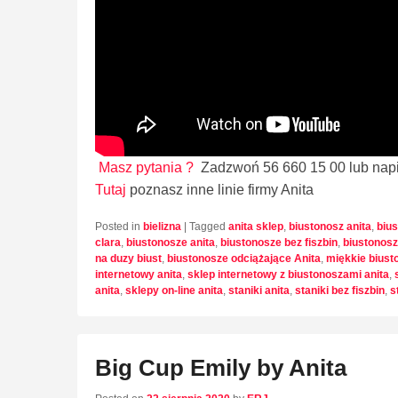
Masz pytania ?
Zadzwoń 56 660 15 00 lub napi
Tutaj
poznasz inne linie firmy Anita
Posted in
bielizna
|
Tagged
anita sklep
,
biustonosz anita
,
bius
clara
,
biustonosze anita
,
biustonosze bez fiszbin
,
biustonosz
na duzy biust
,
biustonosze odciążające Anita
,
miękkie biust
internetowy anita
,
sklep internetowy z biustonoszami anita
,
anita
,
sklepy on-line anita
,
staniki anita
,
staniki bez fiszbin
,
s
Big Cup Emily by Anita