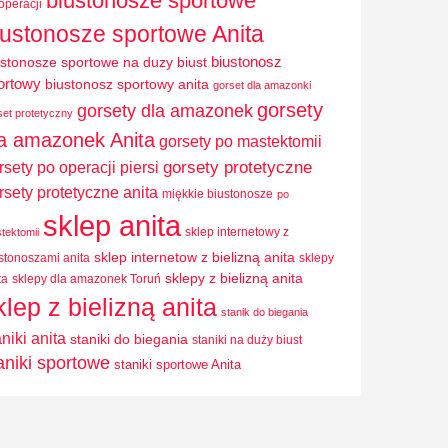
biustonosze sportowe
operacji
iustonosze sportowe Anita
biustonosz
ustonosze sportowe na duzy biust
ortowy
biustonosz sportowy anita
gorset dla amazonki
gorsety
gorsety dla amazonek
set protetyczny
la amazonek Anita
gorsety po mastektomii
rsety po operacji piersi
gorsety protetyczne
rsety protetyczne anita
miękkie biustonosze
po
sklep anita
sklep internetowy z
tektomii
sklep internetow z bielizną anita
stonoszami anita
sklepy
sklepy z bielizną anita
ta
sklepy dla amazonek Toruń
klep z bielizną anita
stanik do biegania
aniki anita
staniki do biegania
staniki na duży biust
aniki sportowe
staniki sportowe Anita