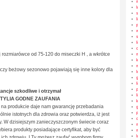
l
l
s
l
j rozmiarówce od 75-120 do miseczki H , a wkrótce
 czy beżowy sezonowo pojawiają się inne kolory dla
l
l
ancje szkodliwe i otrzymał
l
TYLIA GODNE ZAUFANIA
a produkcie daje nam gwarancję przebadania
nie istotnych dla zdrowia oraz potwierdza, iż jest
óry. W dzisiejszym zanieczyszczonym świecie coraz
era produkty posiadające certyfikat, aby być
l
ich zdrowiu. I Ty możesz zaufać wyrobom firmy