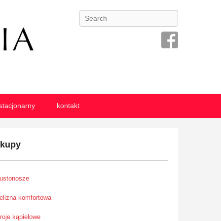
Search
stacjonarny
kontakt
akupy
iustonosze
ielizna komfortowa
troje kąpielowe