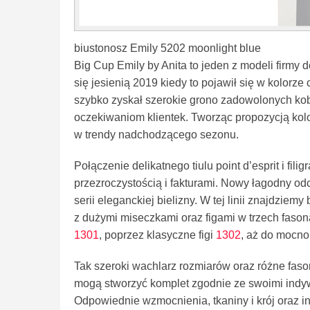
biustonosz Emily 5202 moonlight blue
Big Cup Emily by Anita to jeden z modeli firm
się jesienią 2019 kiedy to pojawił się w kolorz
szybko zyskał szerokie grono zadowolonych kobie
oczekiwaniom klientek. Tworząc propozycją kolo
w trendy nadchodzącego sezonu.
Połączenie delikatnego tiulu point d’esprit i fil
przezroczystością i fakturami. Nowy łagodny odc
serii eleganckiej bielizny. W tej linii znajdziem
z dużymi miseczkami oraz figami w trzech fason
1301
, poprzez klasyczne figi
1302
, aż do mocn
Tak szeroki wachlarz rozmiarów oraz różne faso
mogą stworzyć komplet zgodnie ze swoimi indy
Odpowiednie wzmocnienia, tkaniny i krój oraz i