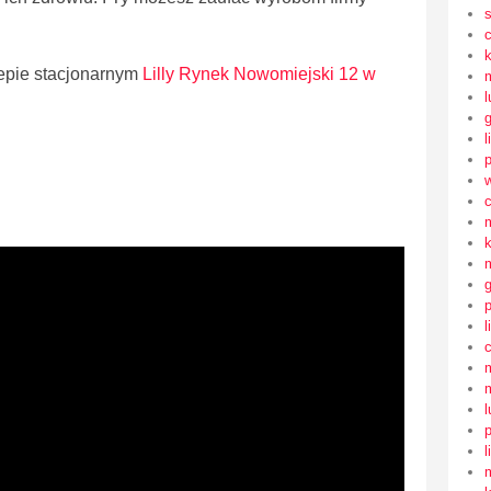
epie stacjonarnym
Lilly Rynek Nowomiejski 12 w
l
l
l
l
l