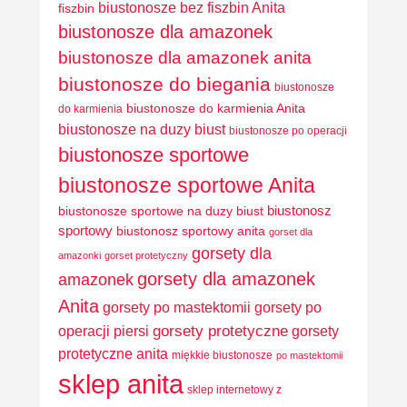
biustonosze bez fiszbin Anita
fiszbin
biustonosze dla amazonek
biustonosze dla amazonek anita
biustonosze do biegania
biustonosze
biustonosze do karmienia Anita
do karmienia
biustonosze na duzy biust
biustonosze po operacji
biustonosze sportowe
biustonosze sportowe Anita
biustonosz
biustonosze sportowe na duzy biust
sportowy
biustonosz sportowy anita
gorset dla
gorsety dla
amazonki
gorset protetyczny
gorsety dla amazonek
amazonek
Anita
gorsety po mastektomii
gorsety po
operacji piersi
gorsety protetyczne
gorsety
protetyczne anita
miękkie biustonosze
po mastektomii
sklep anita
sklep internetowy z