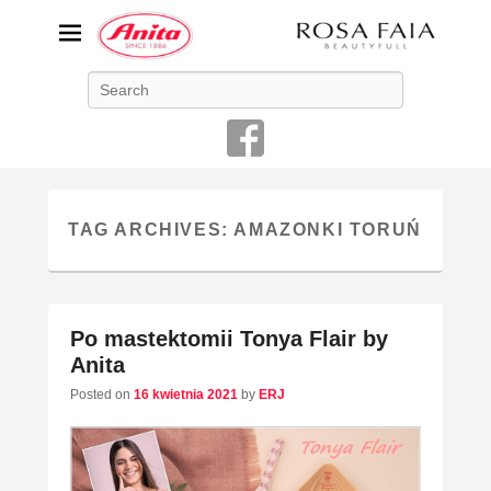
ANITA-unikalna bielizna
Search
damska
Niemiecka firma Anita jest od 1886 roku producentem bielizny
damskiej o najwyższej jakości
TAG ARCHIVES:
AMAZONKI TORUŃ
Po mastektomii Tonya Flair by
Anita
Posted on
16 kwietnia 2021
by
ERJ