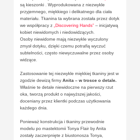
są kieszonki . Wyprodukowana z niezwykle
przyjemnego, miękkiego i delikatnego dla ciała
materiału. Tkanina ta wybrana została przez dotyk
we współpracy z
„Discovering Hands”
– inicjatywą
kobiet niewidomych i niedowidzących.
Osoby niewidome mają niezwykle wyczulony
zmysł dotyku, dzięki czemu potrafią wyczuć
subtelności, często niewyczuwalne przez osoby
widzące.
Zastosowanie tej niezwykle miękkiej tkaniny jest w
zgodzie dewizą firmy
Anita – w trosce o detale.
Właśnie te detale niewidoczne na pierwszy rzut
oka, tworzą produkt o najwyższej jakości,
doceniany przez klientki podczas użytkowania
każdego dnia.
Ponieważ konstrukcja i tkaniny przewodnie
modelu po mastektomii Tonya Flair by Anita
zostały zaczerpnięte z biustonosza Tonya,