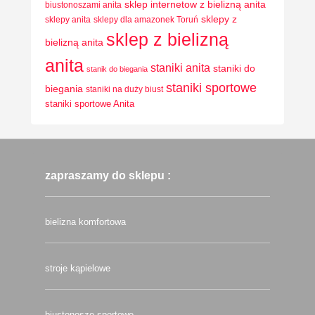
sklep internetow z bielizną anita
biustonoszami anita
sklepy z
sklepy anita
sklepy dla amazonek Toruń
sklep z bielizną
bielizną anita
anita
staniki anita
staniki do
stanik do biegania
staniki sportowe
biegania
staniki na duży biust
staniki sportowe Anita
zapraszamy do sklepu :
bielizna komfortowa
stroje kąpielowe
biustonosze sportowe