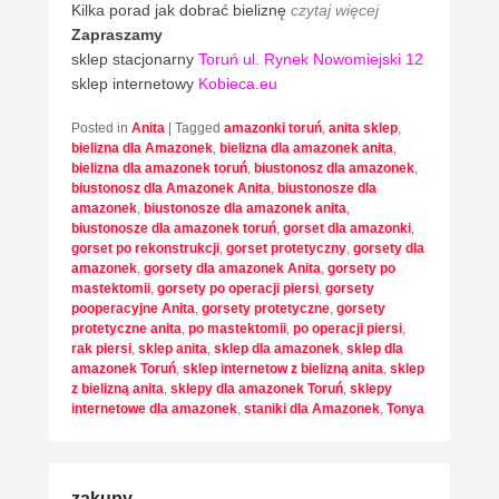
Kilka porad jak dobrać bieliznę
czytaj więcej
Zapraszamy
sklep stacjonarny
Toruń ul. Rynek Nowomiejski 12
sklep internetowy
Kobieca.eu
Posted in
Anita
|
Tagged
amazonki toruń
,
anita sklep
,
bielizna dla Amazonek
,
bielizna dla amazonek anita
,
bielizna dla amazonek toruń
,
biustonosz dla amazonek
,
biustonosz dla Amazonek Anita
,
biustonosze dla
amazonek
,
biustonosze dla amazonek anita
,
biustonosze dla amazonek toruń
,
gorset dla amazonki
,
gorset po rekonstrukcji
,
gorset protetyczny
,
gorsety dla
amazonek
,
gorsety dla amazonek Anita
,
gorsety po
mastektomii
,
gorsety po operacji piersi
,
gorsety
pooperacyjne Anita
,
gorsety protetyczne
,
gorsety
protetyczne anita
,
po mastektomii
,
po operacji piersi
,
rak piersi
,
sklep anita
,
sklep dla amazonek
,
sklep dla
amazonek Toruń
,
sklep internetow z bielizną anita
,
sklep
z bielizną anita
,
sklepy dla amazonek Toruń
,
sklepy
internetowe dla amazonek
,
staniki dla Amazonek
,
Tonya
zakupy