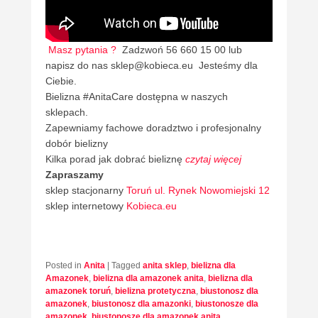
Masz pytania ?
Zadzwoń 56 660 15 00 lub
napisz do nas sklep@kobieca.eu Jesteśmy dla
Ciebie.
Bielizna #AnitaCare dostępna w naszych
sklepach.
Zapewniamy fachowe doradztwo i profesjonalny
dobór bielizny
Kilka porad jak dobrać bieliznę
czytaj więcej
Zapraszamy
sklep stacjonarny
Toruń ul. Rynek Nowomiejski 12
sklep internetowy
Kobieca.eu
Posted in
Anita
|
Tagged
anita sklep
,
bielizna dla
Amazonek
,
bielizna dla amazonek anita
,
bielizna dla
amazonek toruń
,
bielizna protetyczna
,
biustonosz dla
amazonek
,
biustonosz dla amazonki
,
biustonosze dla
amazonek
,
biustonosze dla amazonek anita
,