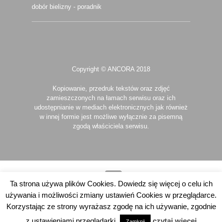
dobór bielizny - poradnik
Copyright © ANCORA 2018
Kopiowanie, przedruk tekstów oraz zdjęć
zamieszczonych na łamach serwisu oraz ich
udostępnianie w mediach elektronicznych jak również
w innej formie jest możliwe wyłącznie za pisemną
zgodą właściciela serwisu.
Ta strona używa plików Cookies. Dowiedz się więcej o celu ich
używania i możliwości zmiany ustawień Cookies w przeglądarce.
Copyright © 2026
ANITA-unikalna bielizna damska
. All Rights
Korzystając ze strony wyrażasz zgodę na ich używanie, zgodnie
Reserved.
Theme: Catch Flames Pro
z ustawieniami przeglądarki.
czytaj więcej
Zamknij