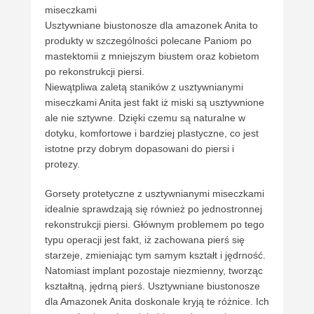
miseczkami
Usztywniane biustonosze dla amazonek Anita to
produkty w szczególności polecane Paniom po
mastektomii z mniejszym biustem oraz kobietom
po rekonstrukcji piersi.
Niewątpliwa zaletą staników z usztywnianymi
miseczkami Anita jest fakt iż miski są usztywnione
ale nie sztywne. Dzięki czemu są naturalne w
dotyku, komfortowe i bardziej plastyczne, co jest
istotne przy dobrym dopasowani do piersi i
protezy.
Gorsety protetyczne z usztywnianymi miseczkami
idealnie sprawdzają się również po jednostronnej
rekonstrukcji piersi. Głównym problemem po tego
typu operacji jest fakt, iż zachowana pierś się
starzeje, zmieniając tym samym kształt i jędrność.
Natomiast implant pozostaje niezmienny, tworząc
kształtną, jędrną pierś. Usztywniane biustonosze
dla Amazonek Anita doskonale kryją te różnice. Ich