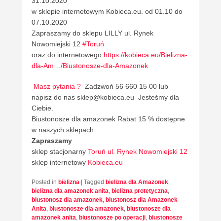
31.10.2020
w sklepie internetowym Kobieca.eu. od 01.10 do
07.10.2020
Zapraszamy do sklepu LILLY ul. Rynek
Nowomiejski 12
#Toruń
oraz do internetowego
https://kobieca.eu/Bielizna-
dla-Am…/Biustonosze-dla-Amazonek
Masz pytania ?
Zadzwoń 56 660 15 00 lub
napisz do nas sklep@kobieca.eu Jesteśmy dla
Ciebie.
Biustonosze dla amazonek Rabat 15 % dostępne
w naszych sklepach.
Zapraszamy
sklep stacjonarny
Toruń ul. Rynek Nowomiejski 12
sklep internetowy
Kobieca.eu
Posted in
bielizna
|
Tagged
bielizna dla Amazonek
,
bielizna dla amazonek anita
,
bielizna protetyczna
,
biustonosz dla amazonek
,
biustonosz dla Amazonek
Anita
,
biustonosze dla amazonek
,
biustonosze dla
amazonek anita
,
biustonosze po operacji
,
biustonosze