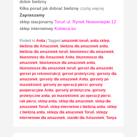
dobór bielizny
Kilka porad jak dobrać bieliznę
czytaj więcej
Zapraszamy
sklep stacjonarny
Toruń ul. Rynek Nowomiejski 12
sklep internetowy
Kobieca.eu
Posted in
Anita
|
Tagged
amazonki toruń
,
anita sklep
,
bielizna dla Amazonek
,
bielizna dla amazonek anita
,
bielizna dla amazonek toruń
,
biustonosz dla amazonek
,
biustonosz dla Amazonek Anita
,
biustonosze dla
amazonek
,
biustonosze dla amazonek anita
,
biustonosze dla amazonek toruń
,
gorset dla amazonki
,
gorset po rekonstrukcji
,
gorset protetyczny
,
gorsety dla
amazonek
,
gorsety dla amazonek Anita
,
gorsety po
mastektomii
,
gorsety po operacji piersi
,
gorsety
pooperacyjne Anita
,
gorsety protetyczne
,
gorsety
protetyczne anita
,
po mastektomii
,
po operacji piersi
,
rak piersi
,
sklep anita
,
sklep dla amazonek
,
sklep dla
amazonek Toruń
,
sklep internetow z bielizną anita
,
sklep
z bielizną anita
,
sklepy dla amazonek Toruń
,
sklepy
internetowe dla amazonek
,
staniki dla Amazonek
,
Tonya