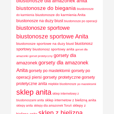
biustonosze dla amazonek anita
biustonosze do biegania
biustonosze
biustonosze do karmienia Anita
do karmienia
biustonosze na duzy biust
biustonosze po operacji
biustonosze sportowe
biustonosze sportowe Anita
biustonosz
biustonosze sportowe na duzy biust
sportowy
biustonosz sportowy anita
gorset dla
gorsety dla
amazonki
gorset protetyczny
gorsety dla amazonek
amazonek
Anita
gorsety po mastektomii
gorsety po
operacji piersi
gorsety protetyczne
gorsety
protetyczne anita
miękkie biustonosze
po mastektomii
sklep anita
sklep internetowy z
sklep internetow z bielizną anita
biustonoszami anita
sklepy z
sklepy anita
sklepy dla amazonek Toruń
sklep z bielizną
bielizną anita