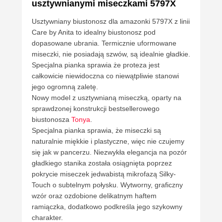
usztywnianymi miseczkami 5797X
Usztywniany biustonosz dla amazonki 5797X z linii
Care by Anita to idealny biustonosz pod
dopasowane ubrania. Termicznie uformowane
miseczki, nie posiadają szwów, są idealnie gładkie.
Specjalna pianka sprawia że proteza jest
całkowicie niewidoczna co niewątpliwie stanowi
jego ogromną zaletę.
Nowy model z usztywnianą miseczką, oparty na
sprawdzonej konstrukcji bestsellerowego
biustonosza
Tonya
.
Specjalna pianka sprawia, że miseczki są
naturalnie miękkie i plastyczne, więc nie czujemy
się jak w pancerzu. Niezwykła elegancja na pozór
gładkiego stanika została osiągnięta poprzez
pokrycie miseczek jedwabistą mikrofazą Silky-
Touch o subtelnym połysku. Wytworny, graficzny
wzór oraz ozdobione delikatnym haftem
ramiączka, dodatkowo podkreśla jego szykowny
charakter.