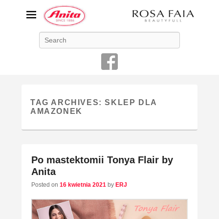
ANITA-unikalna bielizna
Search
damska
Niemiecka firma Anita jest od 1886 roku producentem bielizny
damskiej o najwyższej jakości
TAG ARCHIVES:
SKLEP DLA
AMAZONEK
Po mastektomii Tonya Flair by
Anita
Posted on
16 kwietnia 2021
by
ERJ