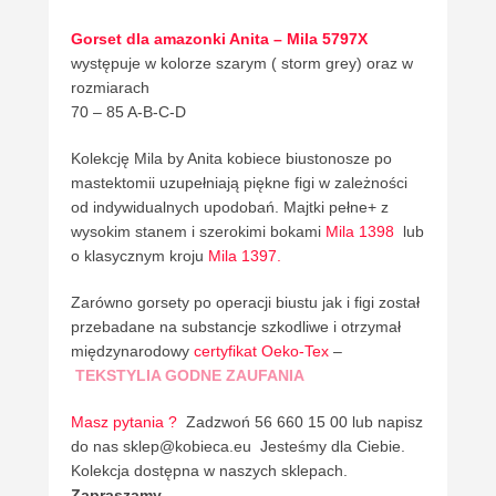
Gorset dla amazonki Anita – Mila 5797X
występuje w kolorze szarym ( storm grey) oraz w
rozmiarach
70 – 85 A-B-C-D
Kolekcję Mila by Anita kobiece biustonosze po
mastektomii uzupełniają piękne figi w zależności
od indywidualnych upodobań. Majtki pełne+ z
wysokim stanem i szerokimi bokami
Mila 1398
lub
o klasycznym kroju
Mila 1397.
Zarówno gorsety po operacji biustu jak i figi został
przebadane na substancje szkodliwe i otrzymał
międzynarodowy
certyfikat Oeko-Tex
–
TEKSTYLIA GODNE ZAUFANIA
Masz pytania ?
Zadzwoń 56 660 15 00 lub napisz
do nas sklep@kobieca.eu Jesteśmy dla Ciebie.
Kolekcja dostępna w naszych sklepach.
Zapraszamy