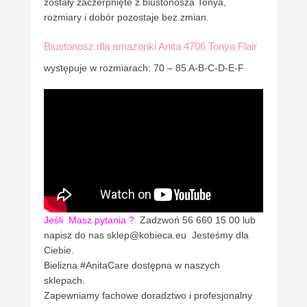
zostały zaczerpnięte z biustonosza Tonya,
rozmiary i dobór pozostaje bez zmian.
Biustonosz dla amazonki Anita 4706 Tonya Flair
występuje w rozmiarach: 70 – 85 A-B-C-D-E-F
Jeśli
Masz pytania ?
Zadzwoń 56 660 15 00 lub
napisz do nas sklep@kobieca.eu Jesteśmy dla
Ciebie.
Bielizna #AnitaCare dostępna w naszych
sklepach.
Zapewniamy fachowe doradztwo i profesjonalny