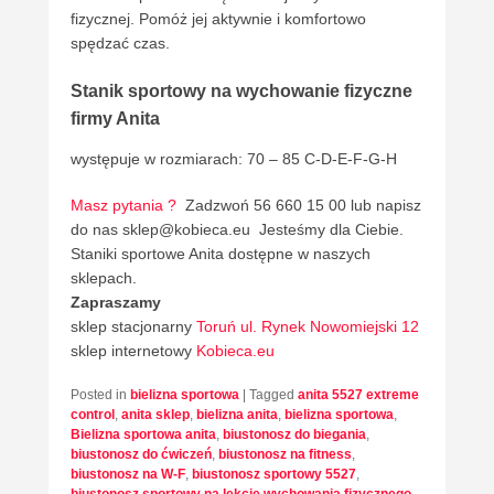
fizycznej. Pomóż jej aktywnie i komfortowo
spędzać czas.
Stanik sportowy na wychowanie fizyczne
firmy Anita
występuje w rozmiarach: 70 – 85 C-D-E-F-G-H
Masz pytania ?
Zadzwoń 56 660 15 00 lub napisz
do nas sklep@kobieca.eu Jesteśmy dla Ciebie.
Staniki sportowe Anita dostępne w naszych
sklepach.
Zapraszamy
sklep stacjonarny
Toruń ul. Rynek Nowomiejski 12
sklep internetowy
Kobieca.eu
Posted in
bielizna sportowa
|
Tagged
anita 5527 extreme
control
,
anita sklep
,
bielizna anita
,
bielizna sportowa
,
Bielizna sportowa anita
,
biustonosz do biegania
,
biustonosz do ćwiczeń
,
biustonosz na fitness
,
biustonosz na W-F
,
biustonosz sportowy 5527
,