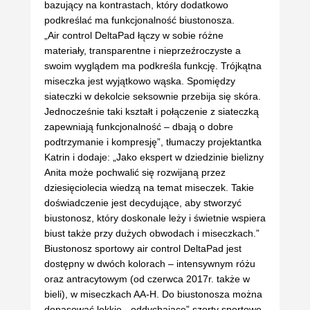
bazujący na kontrastach, który dodatkowo
podkreślać ma funkcjonalność biustonosza.
„Air control DeltaPad łączy w sobie różne
materiały, transparentne i nieprzeźroczyste a
swoim wyglądem ma podkreśla funkcję.
Trójkątna
miseczka jest wyjątkowo wąska.
Spomiędzy
siateczki w dekolcie seksownie przebija się skóra.
Jednocześnie taki kształt i połączenie z siateczką
zapewniają funkcjonalność – dbają o dobre
podtrzymanie i kompresję”, tłumaczy projektantka
Katrin i dodaje: „Jako ekspert w dziedzinie bielizny
Anita może pochwalić się rozwijaną przez
dziesięciolecia wiedzą na temat miseczek. Takie
doświadczenie jest decydujące, aby stworzyć
biustonosz, który doskonale leży i świetnie wspiera
biust także przy dużych obwodach i miseczkach.”
Biustonosz sportowy air control DeltaPad jest
dostępny w dwóch kolorach – intensywnym różu
oraz antracytowym (od czerwca 2017r. także w
bieli), w miseczkach AA-H. Do biustonosza można
dopasować lekkie, „oddychające” szorty sportowe