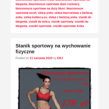
biegania
,
biustonosze sportowe duże rozmiary
,
biustonosze sportowe na duzy biust
,
biustonosze
sportowe toruń
,
sklep anita
,
sklep internetowy z bielizną
anita
,
sklep kobieca.eu
,
sklep z bielizną anita
,
stanik do
biegania
,
stanik do tańca
,
stanik sportowy
,
staniki do
biegania
,
staniki sportowe
,
staniki sportowe Anita
Stanik sportowy na wychowanie
fizyczne
Posted on
21 sierpnia 2020
by
ERJ