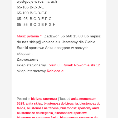
występuje w rozmiarach
65-105 B-C-D-E
65-100 B-C-D-E-F
65- 95 B-C-D-E-F-G
65- 85 B-C-D-E-F-G-H
Masz pytania ?
Zadzwoń 56 660 15 00 lub napisz
do nas sklep@kobieca.eu Jesteśmy dla Ciebie.
Staniki sportowe Anita dostępne w naszych
sklepach.
Zapraszamy
sklep stacjonarny
Toruń ul. Rynek Nowomiejski 12
sklep internetowy
Kobieca.eu
Posted in
bielizna sportowa
|
Tagged
anita momentum
5529
,
anita sklep
,
biustonosz do biegania
,
biustonosz do
tańca
,
biustonosz na fitness
,
biustonosz sportowy anita
,
biustonosze do biegania
,
biustonosze sportowe
,
biustonosze sportowe Anita
,
biustonosze sportowe do