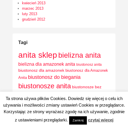
kwiecień 2013
marzec 2013
luty 2013
grudzień 2012
Tagi
anita sklep
bielizna anita
bielizna dla amazonek anita
biustonosz anita
biustonosz dla amazonek
biustonosz dla Amazonek
biustonosz do biegania
Anita
biustonosze anita
biustonosze bez
biustonosze bez fiszbin Anita
fiszbin
Ta strona używa plików Cookies. Dowiedz się więcej o celu ich
biustonosze dla amazonek
używania i możliwości zmiany ustawień Cookies w przeglądarce.
biustonosze dla amazonek anita
Korzystając ze strony wyrażasz zgodę na ich używanie, zgodnie
biustonosze do biegania
biustonosze
z ustawieniami przeglądarki.
czytaj więcej
Zamknij
biustonosze do karmienia Anita
do karmienia