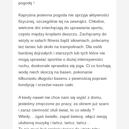
pogodę !
Kapryśna jesienna pogoda nie sprzyja aktywności
fizycznej, szczególnie tej na zewnątrz. Chłodne,
wietrzne dni zniechęcają do uprawiania sportu,
często między kroplami deszczu. Zachęcamy do
wizyty w salach fitness bądź siłowniach, polecamy
też taniec lub skoki na trampolinach. Dla osób
bardziej dojrzałych i starszych lub tych które nie
mogą uprawiać sportów o dużej intensywności
ruchu, doskonale sprawdza się joga. Ci co kochają
wodę niech skoczą na basen, pokonanie
kilkunastu długości basenu z pewnością poprawi
kondycję i orzeźwi nasze ciało.
A kiedy nawet nie chce nam się wyjść z domu,
jesteśmy zmęczone po pracy, za oknem już szaro
i zaraz ciemność otuli świat, to co wtedy ?
Wtedy… zgaś światło, zapal świecę, włącz swoją
ulubioną muzykę i tańcz, tańcz, tańcz…