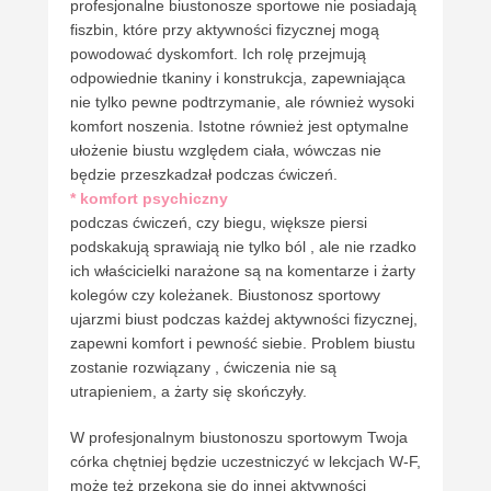
profesjonalne biustonosze sportowe nie posiadają
fiszbin, które przy aktywności fizycznej mogą
powodować dyskomfort. Ich rolę przejmują
odpowiednie tkaniny i konstrukcja, zapewniająca
nie tylko pewne podtrzymanie, ale również wysoki
komfort noszenia. Istotne również jest optymalne
ułożenie biustu względem ciała, wówczas nie
będzie przeszkadzał podczas ćwiczeń.
* komfort psychiczny
podczas ćwiczeń, czy biegu, większe piersi
podskakują sprawiają nie tylko ból , ale nie rzadko
ich właścicielki narażone są na komentarze i żarty
kolegów czy koleżanek. Biustonosz sportowy
ujarzmi biust podczas każdej aktywności fizycznej,
zapewni komfort i pewność siebie. Problem biustu
zostanie rozwiązany , ćwiczenia nie są
utrapieniem, a żarty się skończyły.
W profesjonalnym biustonoszu sportowym Twoja
córka chętniej będzie uczestniczyć w lekcjach W-F,
może też przekona się do innej aktywności