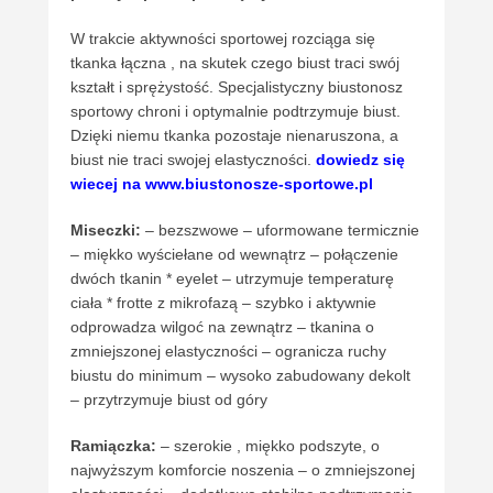
W trakcie aktywności sportowej rozciąga się
tkanka łączna , na skutek czego biust traci swój
kształt i sprężystość. Specjalistyczny biustonosz
sportowy chroni i optymalnie podtrzymuje biust.
Dzięki niemu tkanka pozostaje nienaruszona, a
biust nie traci swojej elastyczności.
dowiedz się
wiecej na www.biustonosze-sportowe.pl
Miseczki:
– bezszwowe – uformowane termicznie
– miękko wyściełane od wewnątrz – połączenie
dwóch tkanin * eyelet – utrzymuje temperaturę
ciała * frotte z mikrofazą – szybko i aktywnie
odprowadza wilgoć na zewnątrz – tkanina o
zmniejszonej elastyczności – ogranicza ruchy
biustu do minimum – wysoko zabudowany dekolt
– przytrzymuje biust od góry
Ramiączka:
– szerokie , miękko podszyte, o
najwyższym komforcie noszenia – o zmniejszonej