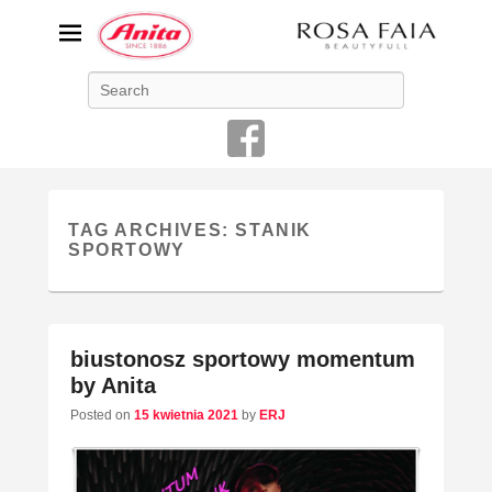
ANITA-unikalna bielizna
Search
damska
Niemiecka firma Anita jest od 1886 roku producentem bielizny
damskiej o najwyższej jakości
TAG ARCHIVES:
STANIK
SPORTOWY
biustonosz sportowy momentum
by Anita
Posted on
15 kwietnia 2021
by
ERJ