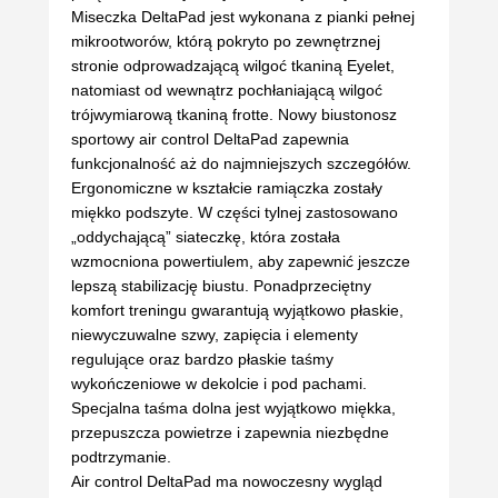
Miseczka DeltaPad jest wykonana z pianki pełnej
mikrootworów, którą pokryto po zewnętrznej
stronie odprowadzającą wilgoć tkaniną Eyelet,
natomiast od wewnątrz pochłaniającą wilgoć
trójwymiarową tkaniną frotte. Nowy biustonosz
sportowy air control DeltaPad zapewnia
funkcjonalność aż do najmniejszych szczegółów.
Ergonomiczne w kształcie ramiączka zostały
miękko podszyte. W części tylnej zastosowano
„oddychającą” siateczkę, która została
wzmocniona powertiulem, aby zapewnić jeszcze
lepszą stabilizację biustu. Ponadprzeciętny
komfort treningu gwarantują wyjątkowo płaskie,
niewyczuwalne szwy, zapięcia i elementy
regulujące oraz bardzo płaskie taśmy
wykończeniowe w dekolcie i pod pachami.
Specjalna taśma dolna jest wyjątkowo miękka,
przepuszcza powietrze i zapewnia niezbędne
podtrzymanie.
Air control DeltaPad ma nowoczesny wygląd