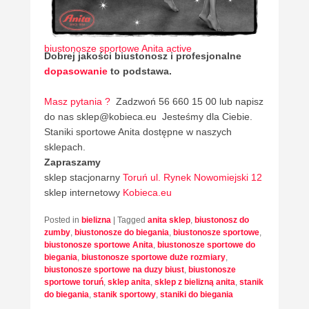
biustonosze sportowe Anita active
Dobrej jakości biustonosz i profesjonalne
dopasowanie
to podstawa.
Masz pytania ?
Zadzwoń 56 660 15 00 lub napisz
do nas sklep@kobieca.eu Jesteśmy dla Ciebie.
Staniki sportowe Anita dostępne w naszych
sklepach.
Zapraszamy
sklep stacjonarny
Toruń ul. Rynek Nowomiejski 12
sklep internetowy
Kobieca.eu
Posted in
bielizna
|
Tagged
anita sklep
,
biustonosz do
zumby
,
biustonosze do biegania
,
biustonosze sportowe
,
biustonosze sportowe Anita
,
biustonosze sportowe do
biegania
,
biustonosze sportowe duże rozmiary
,
biustonosze sportowe na duzy biust
,
biustonosze
sportowe toruń
,
sklep anita
,
sklep z bielizną anita
,
stanik
do biegania
,
stanik sportowy
,
staniki do biegania