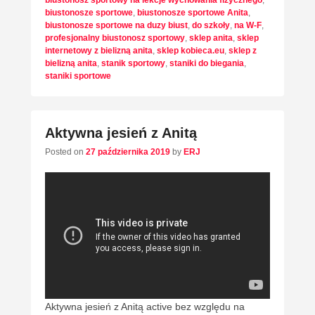
biustonosz sportowy na lekcje wychowania fizycznego
,
biustonosze sportowe
,
biustonosze sportowe Anita
,
biustonosze sportowe na duzy biust
,
do szkoły
,
na W-F
,
profesjonalny biustonosz sportowy
,
sklep anita
,
sklep
internetowy z bielizną anita
,
sklep kobieca.eu
,
sklep z
bielizną anita
,
stanik sportowy
,
staniki do biegania
,
staniki sportowe
Aktywna jesień z Anitą
Posted on
27 października 2019
by
ERJ
Aktywna jesień z Anitą active bez względu na