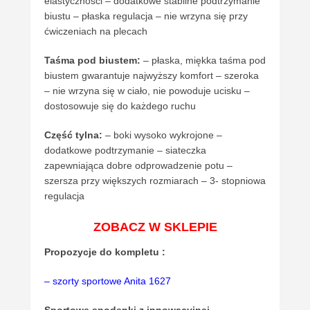
elastyczności – dodatkowe stabilne podtrzymanie
biustu – płaska regulacja – nie wrzyna się przy
ćwiczeniach na plecach
Taśma pod biustem:
– płaska, miękka taśma pod
biustem gwarantuje najwyższy komfort – szeroka
– nie wrzyna się w ciało, nie powoduje ucisku –
dostosowuje się do każdego ruchu
Część tylna:
– boki wysoko wykrojone –
dodatkowe podtrzymanie – siateczka
zapewniająca dobre odprowadzenie potu
–
szersza przy większych rozmiarach – 3- stopniowa
regulacja
ZOBACZ W SKLEPIE
Propozycje do kompletu :
– szorty sportowe Anita 1627
Sportowe spodenki z innowacyjnej,