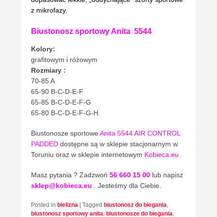
z mikrofazy.
Biustonosz sportowy Anita 5544
Kolory:
grafitowym i różowym
Rozmiary :
70-85 A
65-90 B-C-D-E-F
65-85 B-C-D-E-F-G
65-80 B-C-D-E-F-G-H
Biustonosze sportowe
Anita 5544 AIR CONTROL
PADDED
dostępne są w sklepie stacjonarnym w
Toruniu oraz w sklepie internetowym
Kobieca.eu
Masz pytania ? Zadzwoń
56 660 15 00
lub napisz
sklep@kobieca.eu
. Jesteśmy dla Ciebie.
Posted in
bielizna
|
Tagged
biustonosz do biegania
,
biustonosz sportowy anita
,
biustonosze do biegania
,