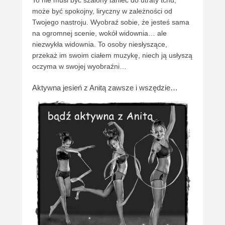
To nie musi być szalony taniec do utraty tchu,
może być spokojny, liryczny w zależności od
Twojego nastroju. Wyobraź sobie, że jesteś sama
na ogromnej scenie, wokół widownia… ale
niezwykła widownia. To osoby niesłyszące,
przekaż im swoim ciałem muzykę, niech ją usłyszą
oczyma w swojej wyobraźni…
Aktywna jesień z Anitą zawsze i wszędzie…