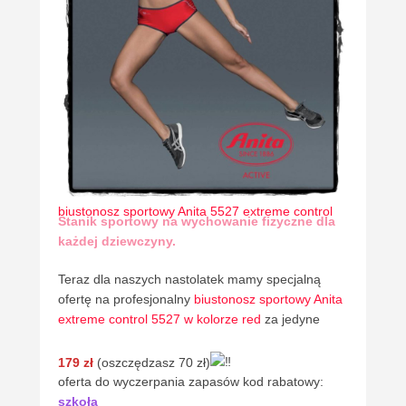
biustonosz sportowy Anita 5527 extreme control
Stanik sportowy na wychowanie fizyczne dla
każdej dziewczyny.
Teraz dla naszych nastolatek mamy specjalną
ofertę na profesjonalny
biustonosz sportowy Anita
extreme control 5527 w kolorze red
za jedyne
179 zł
(oszczędzasz 70 zł)
oferta do wyczerpania zapasów kod rabatowy:
szkoła