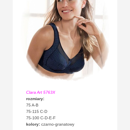
Clara Art 5763X
rozmiary:
75 A-B
75-115 C-D
75-100 C-D-E-F
kolory:
czarno-granatowy