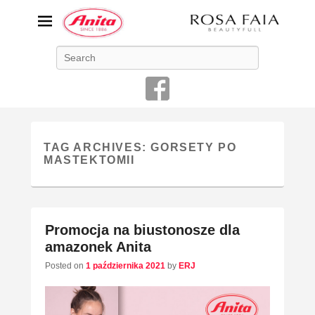
ANITA-unikalna bielizna
Search
damska
Niemiecka firma Anita jest od 1886 roku producentem bielizny
damskiej o najwyższej jakości
TAG ARCHIVES:
GORSETY PO
MASTEKTOMII
Promocja na biustonosze dla
amazonek Anita
Posted on
1 października 2021
by
ERJ