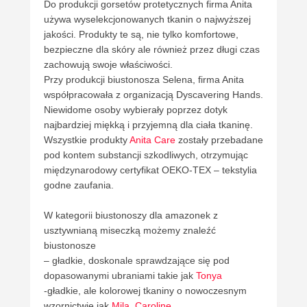
Do produkcji gorsetów protetycznych firma Anita
używa wyselekcjonowanych tkanin o najwyższej
jakości. Produkty te są, nie tylko komfortowe,
bezpieczne dla skóry ale również przez długi czas
zachowują swoje właściwości.
Przy produkcji biustonosza Selena, firma Anita
współpracowała z organizacją Dyscavering Hands.
Niewidome osoby wybierały poprzez dotyk
najbardziej miękką i przyjemną dla ciała tkaninę.
Wszystkie produkty
Anita Care
zostały przebadane
pod kontem substancji szkodliwych, otrzymując
międzynarodowy certyfikat OEKO-TEX – tekstylia
godne zaufania.
W kategorii biustonoszy dla amazonek z
usztywnianą miseczką możemy znaleźć
biustonosze
– gładkie, doskonale sprawdzające się pod
dopasowanymi ubraniami takie jak
Tonya
-gładkie, ale kolorowej tkaniny o nowoczesnym
wzornictwie jak
Mila
,
Caroline