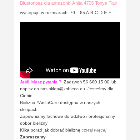
Biustonosz dla amazonki Anita 4706 Tonya Flair
występuje w rozmiarach: 70 – 85 A-B-C-D-E-F
Jeśli
Masz pytania ?
Zadzwoń 56 660 15 00 lub
napisz do nas sklep@kobieca.eu Jesteśmy dla
Ciebie.
Bielizna #AnitaCare dostępna w naszych
sklepach.
Zapewniamy fachowe doradztwo i profesjonalny
dobór bielizny
Kilka porad jak dobrać bieliznę
czytaj więcej
Zapraszamy