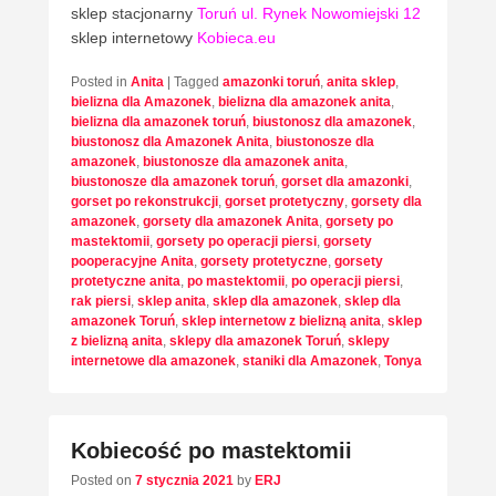
sklep stacjonarny
Toruń ul. Rynek Nowomiejski 12
sklep internetowy
Kobieca.eu
Posted in
Anita
|
Tagged
amazonki toruń
,
anita sklep
,
bielizna dla Amazonek
,
bielizna dla amazonek anita
,
bielizna dla amazonek toruń
,
biustonosz dla amazonek
,
biustonosz dla Amazonek Anita
,
biustonosze dla
amazonek
,
biustonosze dla amazonek anita
,
biustonosze dla amazonek toruń
,
gorset dla amazonki
,
gorset po rekonstrukcji
,
gorset protetyczny
,
gorsety dla
amazonek
,
gorsety dla amazonek Anita
,
gorsety po
mastektomii
,
gorsety po operacji piersi
,
gorsety
pooperacyjne Anita
,
gorsety protetyczne
,
gorsety
protetyczne anita
,
po mastektomii
,
po operacji piersi
,
rak piersi
,
sklep anita
,
sklep dla amazonek
,
sklep dla
amazonek Toruń
,
sklep internetow z bielizną anita
,
sklep
z bielizną anita
,
sklepy dla amazonek Toruń
,
sklepy
internetowe dla amazonek
,
staniki dla Amazonek
,
Tonya
Kobiecość po mastektomii
Posted on
7 stycznia 2021
by
ERJ