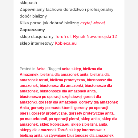
sklepach.
Zapewniamy fachowe doradztwo i profesjonalny
dobór bielizny
Kilka porad jak dobrać bieliznę
czytaj więcej
Zapraszamy
sklep stacjonarny
Toruń ul. Rynek Nowomiejski 12
sklep internetowy
Kobieca.eu
Posted in
Anita
|
Tagged
anita sklep
,
bielizna dla
Amazonek
,
bielizna dla amazonek anita
,
bielizna dla
amazonek toruń
,
bielizna protetyczna
,
biustonosz dla
amazonek
,
biustonosz dla amazonki
,
biustonosze dla
amazonek
,
biustonosze dla amazonek anita
,
biustonosze po operacji częściowej
,
gorset dla
amazonki
,
gorsety dla amazonek
,
gorsety dla amazonek
Anita
,
gorsety po mastektomii
,
gorsety po operacji
piersi
,
gorsety protetyczne
,
gorsety protetyczne anita
,
po mastektomii
,
po operacji piersi
,
sklep anita
,
sklep dla
amazonek
,
sklep kobieca.eu
,
sklep z bielizną anita
,
sklepy dla amazonek Toruń
,
sklepy internetowe z
bielizną anita
,
usztywniane biustonosze dla amazonek