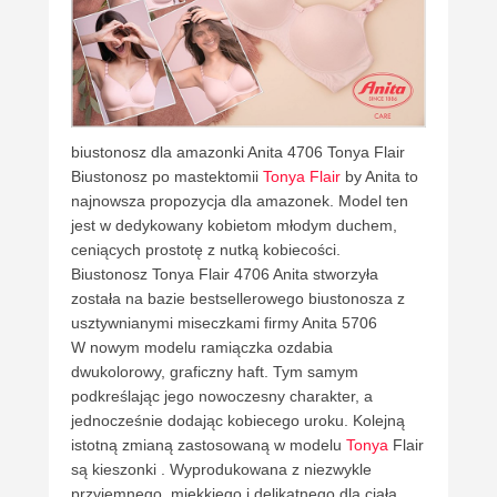
biustonosz dla amazonki Anita 4706 Tonya Flair
Biustonosz po mastektomii
Tonya Flair
by Anita to
najnowsza propozycja dla amazonek. Model ten
jest w dedykowany kobietom młodym duchem,
ceniących prostotę z nutką kobiecości.
Biustonosz Tonya Flair 4706 Anita stworzyła
została na bazie bestsellerowego biustonosza z
usztywnianymi miseczkami firmy Anita 5706
W nowym modelu ramiączka ozdabia
dwukolorowy, graficzny haft. Tym samym
podkreślając jego nowoczesny charakter, a
jednocześnie dodając kobiecego uroku. Kolejną
istotną zmianą zastosowaną w modelu
Tonya
Flair
są kieszonki . Wyprodukowana z niezwykle
przyjemnego, miękkiego i delikatnego dla ciała