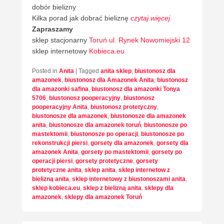
dobór bielizny
Kilka porad jak dobrać bieliznę
czytaj więcej
Zapraszamy
sklep stacjonarny
Toruń ul. Rynek Nowomiejski 12
sklep internetowy
Kobieca.eu
Posted in
Anita
|
Tagged
anita sklep
,
biustonosz dla
amazonek
,
biustonosz dla Amazonek Anita
,
biustonosz
dla amazonki safina
,
biustonosz dla amazonki Tonya
5706
,
biustonosz pooperacyjny
,
biustonosz
pooperacyjny Anita
,
biustonosz protetyczny
,
biustonosze dla amazonek
,
biustonosze dla amazonek
anita
,
biustonosze dla amazonek toruń
,
biustonosze po
mastektomii
,
biustonosze po operacji
,
biustonosze po
rekonstrukcji piersi
,
gorsety dla amazonek
,
gorsety dla
amazonek Anita
,
gorsety po mastektomii
,
gorsety po
operacji piersi
,
gorsety protetyczne
,
gorsety
protetyczne anita
,
sklep anita
,
sklep internetow z
bielizną anita
,
sklep internetowy z biustonoszami anita
,
sklep kobieca.eu
,
sklep z bielizną anita
,
sklepy dla
amazonek
,
sklepy dla amazonek Toruń