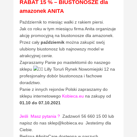
RABAT 15 % – BIUSTONOSZE dla
amazonek ANITA
Październik to miesiąc walki z rakiem piersi.
Jak co roku w tym miesiącu firma Anita organizuje
akcję promocyjną na biustonosze dla amazonek.
Przez cały
październik
można zakupić swój
ulubiony biustonosz lub najnowszy model w
atrakcyjnej cenie.
Zapraszamy Panie po mastektomii do naszego
sklepu
Lilly Toruń Rynek Nowomiejski 12 na
profesjonalny dobór biustonosza i fachowe
doradztwo.
Panie z innych rejonów Polski zapraszamy do
sklepu internetowego
Kobieca.eu
na zakupy od
01.10 do 07.10.2021
Jeśli
Masz pytania ?
Zadzwoń 56 660 15 00 lub
napisz do nas sklep@kobieca.eu Jesteśmy dla
Ciebie.
Bielizna #AnitaCare dostępna w naszych