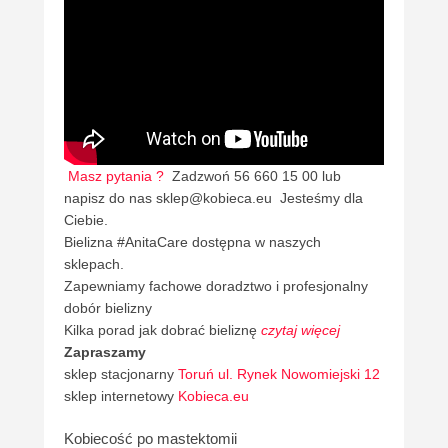
Masz pytania ?
Zadzwoń 56 660 15 00 lub
napisz do nas sklep@kobieca.eu Jesteśmy dla
Ciebie.
Bielizna #AnitaCare dostępna w naszych
sklepach.
Zapewniamy fachowe doradztwo i profesjonalny
dobór bielizny
Kilka porad jak dobrać bieliznę
czytaj więcej
Zapraszamy
sklep stacjonarny
Toruń ul. Rynek Nowomiejski 12
sklep internetowy
Kobieca.eu
Kobiecość po mastektomii