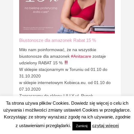
Biustonosze dla amazonek Rabat 15 %
Miło nam poinformować, że na wszystkie
biustonosze dla amazonek
#Anitacare
zostaje
udzielony RABAT 15 %
W sklepie stacjonarnym w Toruniu od 01.10 do
31.10.2020
w sklepie internetowym Kobieca.eu. od 01.10 do
07.10.2020
Zapraszamy do sklepu LILLY ul. Rynek
Nowomiejski 12
#Toruń
Ta strona używa plików Cookies. Dowiedz się więcej o celu ich
oraz do internetowego
https://kobieca.eu/Bielizna-
używania i możliwości zmiany ustawień Cookies w przeglądarce.
dla-Am…/Biustonosze-dla-Amazonek
Korzystając ze strony wyrażasz zgodę na ich używanie, zgodnie
z ustawieniami przeglądarki.
czytaj więcej
Zamknij
Masz pytania ?
Zadzwoń 56 660 15 00 lub