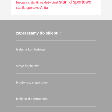
staniki sportowe
biegania
staniki na duży biust
staniki sportowe Anita
zapraszamy do sklepu :
bielizna komfortowa
stroje kąpielowe
biustonosze sportowe
bielizna dla Amazonek