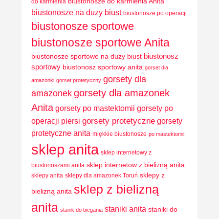
biustonosze do karmienia Anita
do karmienia
biustonosze na duzy biust
biustonosze po operacji
biustonosze sportowe
biustonosze sportowe Anita
biustonosz
biustonosze sportowe na duzy biust
sportowy
biustonosz sportowy anita
gorset dla
gorsety dla
amazonki
gorset protetyczny
gorsety dla amazonek
amazonek
Anita
gorsety po mastektomii
gorsety po
operacji piersi
gorsety protetyczne
gorsety
protetyczne anita
miękkie biustonosze
po mastektomii
sklep anita
sklep internetowy z
sklep internetow z bielizną anita
biustonoszami anita
sklepy z
sklepy anita
sklepy dla amazonek Toruń
sklep z bielizną
bielizną anita
anita
staniki anita
staniki do
stanik do biegania