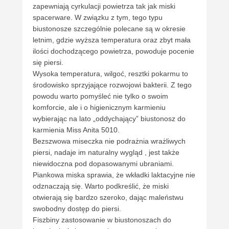
zapewniają cyrkulacji powietrza tak jak miski
spacerware. W związku z tym, tego typu
biustonosze szczególnie polecane są w okresie
letnim, gdzie wyższa temperatura oraz zbyt mała
ilości dochodzącego powietrza, powoduje pocenie
się piersi.
Wysoka temperatura, wilgoć, resztki pokarmu to
środowisko sprzyjające rozwojowi bakterii. Z tego
powodu warto pomyśleć nie tylko o swoim
komforcie, ale i o higienicznym karmieniu
wybierając na lato „oddychający” biustonosz do
karmienia Miss Anita 5010.
Bezszwowa miseczka nie podrażnia wrażliwych
piersi, nadaje im naturalny wygląd , jest także
niewidoczna pod dopasowanymi ubraniami.
Piankowa miska sprawia, że wkładki laktacyjne nie
odznaczają się. Warto podkreślić, że miski
otwierają się bardzo szeroko, dając maleństwu
swobodny dostęp do piersi.
Fiszbiny zastosowanie w biustonoszach do