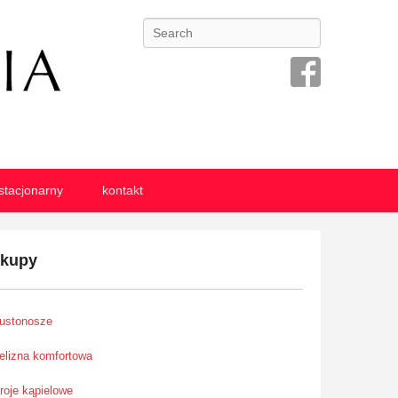
Search
stacjonarny
kontakt
akupy
iustonosze
ielizna komfortowa
troje kąpielowe