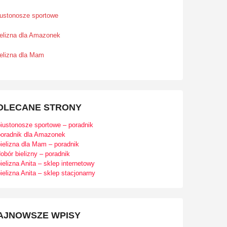
iustonosze sportowe
ielizna dla Amazonek
ielizna dla Mam
OLECANE STRONY
biustonosze sportowe – poradnik
poradnik dla Amazonek
ielizna dla Mam – poradnik
obór bielizny – poradnik
ielizna Anita – sklep internetowy
ielizna Anita – sklep stacjonarny
AJNOWSZE WPISY