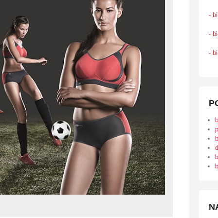
- b
- b
- b
P
b
d
b
b
N