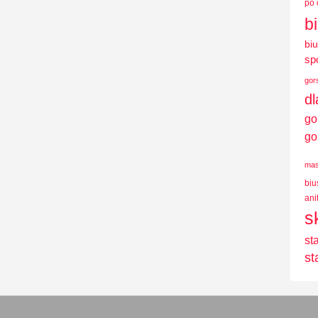
po 
b
bi
sp
gor
d
go
go
mas
biu
ani
s
st
st