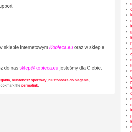
upport
l
l
 w sklepie internetowym
Kobieca.eu
oraz w sklepie
sz do nas
sklep@kobieca.eu
jesteśmy dla Ciebie.
egania
,
biustonosz sportowy
,
biustonosze do biegania
,
Bookmark the
permalink
.
l
l
l