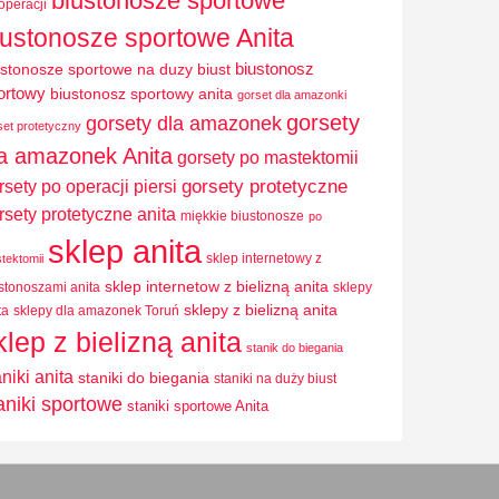
biustonosze sportowe
operacji
iustonosze sportowe Anita
biustonosz
ustonosze sportowe na duzy biust
ortowy
biustonosz sportowy anita
gorset dla amazonki
gorsety
gorsety dla amazonek
set protetyczny
la amazonek Anita
gorsety po mastektomii
rsety po operacji piersi
gorsety protetyczne
rsety protetyczne anita
miękkie biustonosze
po
sklep anita
sklep internetowy z
tektomii
sklep internetow z bielizną anita
stonoszami anita
sklepy
sklepy z bielizną anita
ta
sklepy dla amazonek Toruń
klep z bielizną anita
stanik do biegania
aniki anita
staniki do biegania
staniki na duży biust
aniki sportowe
staniki sportowe Anita