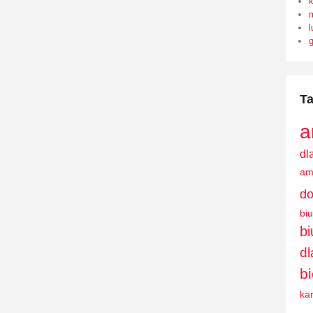
l
Ta
a
dl
am
do
bi
b
dl
b
ka