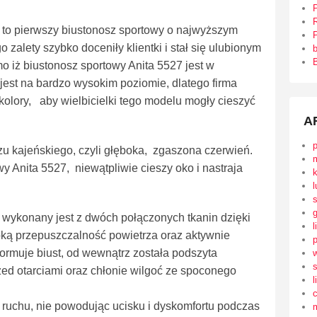
R
l to pierwszy biustonosz sportowy o najwyższym
P
o zalety szybko doceniły klientki i stał się ulubionym
B
 iż biustonosz sportowy Anita 5527 jest w
jest na bardzo wysokim poziomie, dlatego firma
lory, aby wielbicielki tego modelu mogły cieszyć
A
zu kajeńskiego, czyli głęboka, zgaszona czerwień.
wy Anita 5527, niewątpliwie cieszy oko i nastraja
l
 wykonany jest z dwóch połączonych tkanin dzięki
l
oką przepuszczalność powietrza oraz aktywnie
ormuje biust, od wewnątrz została podszyta
s
przed otarciami oraz chłonie wilgoć ze spoconego
l
ruchu, nie powodując ucisku i dyskomfortu podczas