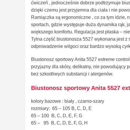
ćwiczeń , jednocześnie dobrze podtrzymuje biust 
dzięki czemu jest przyjemna dla ciała i nie powo
Ramiączka są ergonomiczne , co za tym idzie, 
sportach, gdzie występuje duża dynamika rąk, j
większego komfortu. Regulacja jest płaska – ni
Tylna część biustonosza 5527 wykonana jest z s
odprowadzenie wilgoci oraz bardzo wysoką cyrk
Biustonosz sportowy Anita 5527 extreme control
przyjazny dla skóry, delikatny, nie powodujący 
bez szkodliwych substancji i alergenów.
Biustonosz sportowy Anita 5527 ex
kolory bazowe : biały , czarno-szary
rozmiary: 65 – 105 B, C, D, E
65 – 100 B, C, D, E, F, G
65 – 95 B, C, D, E, F, G, H