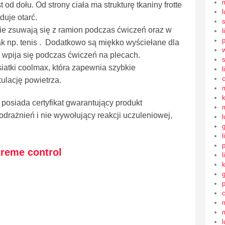
od dołu. Od strony ciała ma strukturę tkaniny frotte
l
duje otarć.
nie zsuwają się z ramion podczas ćwiczeń oraz w
l
ak np. tenis . Dodatkowo są miękko wyściełane dla
e wpija się podczas ćwiczeń na plecach.
s
iatki coolmax, która zapewnia szybkie
l
ulację powietrza.
 posiada certyfikat gwarantujący produkt
podrażnień i nie wywołujący reakcji uczuleniowej,
l
l
treme control
l
l