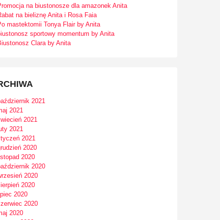
Promocja na biustonosze dla amazonek Anita
abat na bieliznę Anita i Rosa Faia
o mastektomii Tonya Flair by Anita
biustonosz sportowy momentum by Anita
iustonosz Clara by Anita
RCHIWA
październik 2021
maj 2021
kwiecień 2021
uty 2021
styczeń 2021
grudzień 2020
istopad 2020
październik 2020
wrzesień 2020
ierpień 2020
ipiec 2020
czerwiec 2020
maj 2020